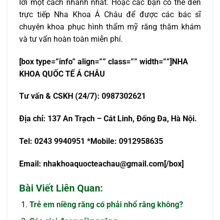
lời một cách nhanh nhất. Hoặc các bạn có thể đến
trực tiếp Nha Khoa Á Châu để được các bác sĩ
chuyên khoa phục hình thẩm mỹ răng thăm khám
và tư vấn hoàn toàn miễn phí.
[box type=”info” align=”” class=”” width=””]NHA
KHOA QU
Ố
C T
Ế
Á CHÂU
T
ư
v
ấ
n & CSKH (24/7): 0987302621
Đ
ị
a ch
ỉ
: 137 An Tr
ạch – Cát Linh, Đống Đa, Hà Nội.
Tel: 0243 9940951 *Mobile: 0912958635
Email:
nhakhoaquocteachau@gmail.com
[/box]
Bài Viết Liên Quan:
Trẻ em niềng răng có phải nhổ răng không?