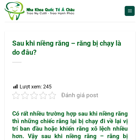
Bỏ
qua
nội
dung
Sau khi niềng răng – răng bị chạy là
do đâu?
Lượt xem:
245
Đánh giá post
Có rất nhiều trường hợp sau khi niềng răng
thì những chiếc răng lại bị chạy đi về lại vị
trí ban đầu hoặc khiến răng xô lệch nhiều
hơn. Vậy sau khi niềng răng – răng bị