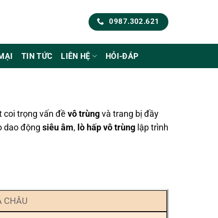
0987.302.621
MẠI
TIN TỨC
LIÊN HỆ
HỎI-ĐÁP
 coi trọng vấn đề
vô trùng
và trang bị đầy
o dao động
siêu âm
,
lò hấp vô trùng
lập trình
 Á CHÂU