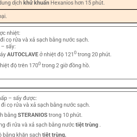
dung dịch
khử khuẩn
Hexanios hơn 15 phút.
oại.
ợc nhiệt:
i cọ rửa và xả sạch bằng nước sạch.
 – sấy:
0
máy
AUTOCLAVE
ở nhiệt độ 121
trong 20 phút.
0
hiệt độ trên 170
trong 2 giờ đồng hồ.
hấp – sấy được:
i cọ rửa và xả sạch bằng nước sạch.
ạnh bằng
STERANIOS
trong 10 phút.
ng đi rửa và xả sạch bằng nước
tiệt trùng
.
ô bằng khăn sạch
tiệt trùng.