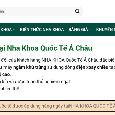
 KHOA
KIẾN THỨC NHA KHOA
BẢNG GIÁ
KHUYẾN 
 tại Nha Khoa Quốc Tế Á Châu
yệt đối của khách hàng NHA KHOA Quốc Tế Á Châu đặc biệt
hư máy
ngâm khử trùng
sử dụng dòng
điện xoay chiều
tạ
ộ cao
.
p kín và được tuân thủ nghiêm ngặt.
ình cụ thể:
n Quốc tế được áp dụng hàng ngày tạiNHA KHOA QUỐC TẾ