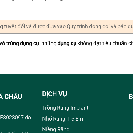
ng
tuyệt đối và được đưa vào Quy trình đóng gói và bảo q
vô trùng dụng cụ
, những
dụng cụ
không đạt tiêu chuẩn ch
DỊCH VỤ
Á CHÂU
B
Trồng Răng Implant
01E8023097 do
Nhổ Răng Trẻ Em
Niềng Răng