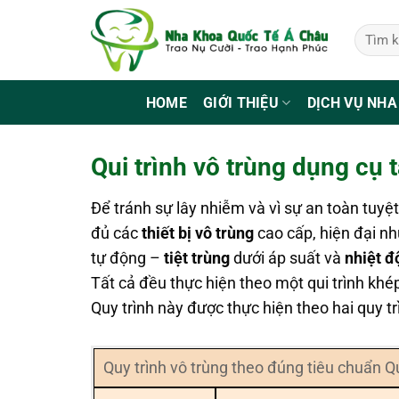
Bỏ
qua
nội
dung
HOME
GIỚI THIỆU
DỊCH VỤ NHA
Qui trình vô trùng dụng cụ
Để tránh sự lây nhiễm và vì sự an toàn tu
đủ các
thiết bị vô trùng
cao cấp, hiện đại n
tự động –
tiệt trùng
dưới áp suất và
nhiệt đ
Tất cả đều thực hiện theo một qui trình khé
Quy trình này được thực hiện theo hai quy tr
Quy trình vô trùng theo đúng tiêu chuẩ