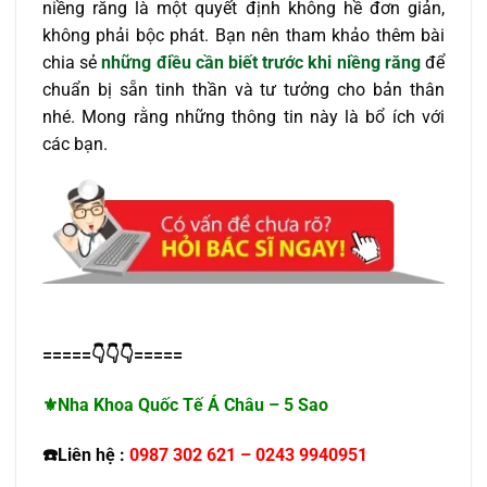
niềng răng là một quyết định không hề đơn giản,
không phải bộc phát. Bạn nên tham khảo thêm bài
chia sẻ
những điều cần biết trước khi niềng răng
để
chuẩn bị sẵn tinh thần và tư tưởng cho bản thân
nhé. Mong rằng những thông tin này là bổ ích với
các bạn.
=====
👇👇👇
=====
⚜
️Nha Khoa Quốc Tế Á Châu – 5
Sao
☎️
Liên hệ :
0987 302 621 – 0243 9940951