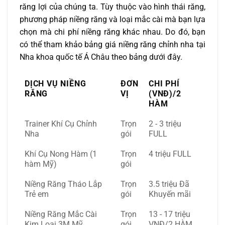
răng lợi của chúng ta. Tùy thuộc vào hình thái răng,
phương pháp niềng răng và loại mắc cài mà bạn lựa
chọn mà chi phí niềng răng khác nhau. Do đó, bạn
có thể tham khảo bảng giá niềng răng chỉnh nha tại
Nha khoa quốc tế Á Châu theo bảng dưới đây.
DỊCH VỤ NIỀNG
ĐƠN
CHI PHÍ
RĂNG
VỊ
(VNĐ)/2
HÀM
Trainer Khí Cụ Chỉnh
Trọn
2 - 3 triệu
Nha
gói
FULL
Khí Cụ Nong Hàm (1
Trọn
4 triệu FULL
hàm Mỹ)
gói
Niềng Răng Tháo Lắp
Trọn
3.5 triệu Đã
Trẻ em
gói
Khuyến mãi
Niềng Răng Mắc Cài
Trọn
13 - 17 triệu
Kim Loại 3M Mỹ
gói
VNĐ/2 HÀM