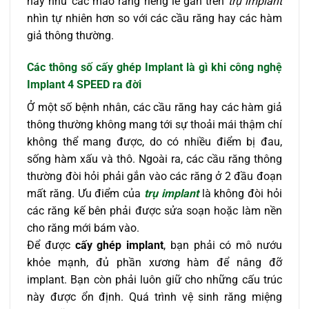
hay như các mão răng riêng lẻ gắn trên
trụ implant
nhìn tự nhiên hơn so với các cầu răng hay các hàm
giả thông thường.
Các thông số cấy ghép Implant là gì khi công nghệ
Implant 4 SPEED ra đời
Ở một số bệnh nhân, các cầu răng hay các hàm giả
thông thường không mang tới sự thoải mái thậm chí
không thể mang được, do có nhiều điểm bị đau,
sống hàm xấu và thô. Ngoài ra, các cầu răng thông
thường đòi hỏi phải gắn vào các răng ở 2 đầu đoạn
mất răng. Ưu điểm của
trụ implant
là không đòi hỏi
các răng kế bên phải được sửa soạn hoặc làm nền
cho răng mới bám vào.
Để được
cấy ghép implant
, bạn phải có mô nướu
khỏe mạnh, đủ phần xương hàm để nâng đỡ
implant. Bạn còn phải luôn giữ cho những cấu trúc
này được ổn định. Quá trình vệ sinh răng miệng