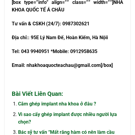
[box type=”info” align=”” class=”” width=””]NHA
KHOA QU
Ố
C T
Ế
Á CHÂU
T
ư
v
ấ
n & CSKH (24/7): 0987302621
Đ
ị
a ch
ỉ
:
: 95E Lý Nam Đế, Hoàn Kiếm, Hà Nội
i
Tel: 043 9940951 *Mobile: 0912958635
Email:
nhakhoaquocteachau@gmail.com
[/box]
Bài Viết Liên Quan:
Cắm ghép implant nha khoa ở đâu ?
Vì sao cấy ghép implant được nhiều người lựa
chọn?
Bác sỹ tư vấn “Mất răng hàm có nên làm cầu