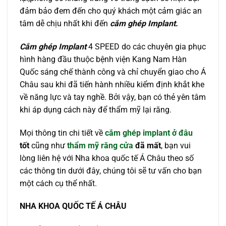
đảm bảo đem đến cho quý khách một cảm giác an
tâm dễ chịu nhất khi đến
cắm ghép Implant.
Cắm ghép Implant
4 SPEED do các chuyên gia phục
hình hàng đầu thuộc bệnh viện Kang Nam Hàn
Quốc sáng chế thành công và chỉ chuyển giao cho Á
Châu sau khi đã tiến hành nhiều kiểm định khắt khe
về năng lực và tay nghề. Bởi vậy, bạn có thẻ yên tâm
khi áp dụng cách này để thẩm mỹ lại răng.
Mọi thông tin chi tiết về
cắm ghép implant ở đâu
tốt
cũng như
thẩm mỹ răng cửa
đã mất
, bạn vui
lòng liên hệ với Nha khoa quốc tế Á Châu theo số
các thông tin dưới đây, chúng tôi sẽ tư vấn cho bạn
một cách cụ thể nhất.
NHA KHOA QU
Ố
C T
Ế
Á CHÂU