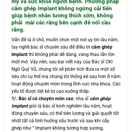
mỹ và sức khỏe người bệnh. Phương pháp
cắm ghép Implant không ngừng cải tiến
giúp bệnh nhân tương thích sớm, không
phải mài các răng bên cạnh để nối cầu
răng.
Vấn đề là ở chỗ, muốn chọn một nơi uy tín lâu năm,
tay nghề bác sĩ chuyên sâu để điều trị
cắm ghép
implant
thì không phải dễ dàng, vàng thau lẫn lộn
một mớ. Vậy nên, sau bài viết này của Bác sĩ CKI
Ngô Quý Vũ, chúng tôi sẽ phân tích đưa ra một số
tiêu chí cụ thể mà chúng tôi thống kê sau hơn 8 năm
hoạt động chuyên môn trong lĩnh vực nha khoa. Các
yếu tố được liệt kê từ cao xuống thấp.
1/.
Bác sĩ có chuyên môn cao
: nha sĩ
cắm ghép
Implant
giỏi là bác sĩ kinh nghiệm lâu năm, hoạt
động chuyên sâu, có thể tiên lượng và giải quyết tốt
nhất tất cả tình huống xấu trước và sau khi cấy
ghép như ” Implant không tương hợp xương,