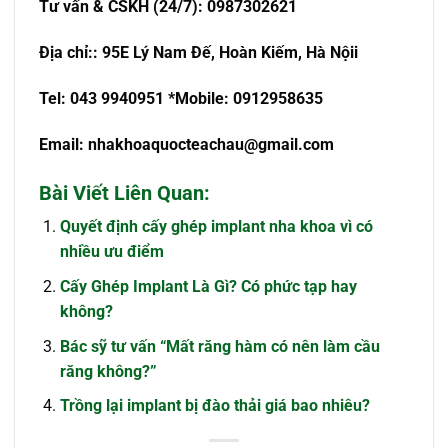
T
ư
v
ấ
n & CSKH (24/7): 0987302621
Đ
ị
a ch
ỉ
:
: 95E Lý Nam Đế, Hoàn Kiếm, Hà Nội
i
Tel: 043 9940951
*Mobile: 0912958635
Email:
nhakhoaquocteachau@gmail.com
Bài Viết Liên Quan:
Quyết định cấy ghép implant nha khoa vì có
nhiều ưu điểm
Cấy Ghép Implant Là Gì? Có phức tạp hay
không?
Bác sỹ tư vấn “Mất răng hàm có nên làm cầu
răng không?”
Trồng lại implant bị đào thải giá bao nhiêu?