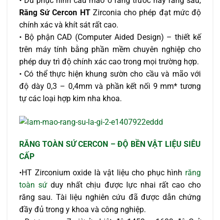
• Dù phục hình cầu mão ở răng trước hay răng sau,
Răng Sứ Cercon HT
Zirconia cho phép đạt mức độ
chính xác và khít sát rất cao.
• Bộ phận CAD (Computer Aided Design) – thiết kế
trên máy tính bằng phần mềm chuyên nghiệp cho
phép duy trì độ chính xác cao trong mọi trường hợp.
• Có thể thực hiện khung sườn cho cầu và mão với
độ dày 0,3 – 0,4mm và phần kết nối 9 mm* tương
tự các loại hợp kim nha khoa.
RĂNG TOÀN SỨ CERCON – ĐỘ BỀN VẬT LIỆU SIÊU
CẤP
•HT Zirconium oxide là vật liệu cho phục hình
răng
toàn sứ
duy nhất chịu được lực nhai rất cao cho
răng sau. Tài liệu nghiên cứu đã được dẫn chứng
đầy đủ trong y khoa và công nghiệp.