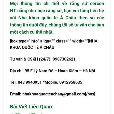
Mọi thông tin chi tiết về
răng sứ cercon
HT
cũng như
bọc răng sứ
,
bạn vui lòng liên hệ
với Nha khoa quốc tế Á Châu theo số các
thông tin dưới đây, chúng tôi sẽ tư vấn cho bạn
một cách cụ thể nhất.
[box type=”info” align=”” class=”” width=””]NHA
KHOA QU
Ố
C T
Ế
Á CHÂU
T
ư
v
ấ
n & CSKH (24/7): 0987302621
Đ
ị
a ch
ỉ
: 95 E L
ý
Nam Đ
ế
– Hoàn Ki
ế
m – Hà N
ộ
i
Tel: 043 9940951 *Mobile: 0912958635
Email:
nhakhoaquocteachau@gmail.com
[/box]
Bài Viết Liên Quan: