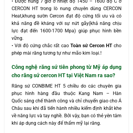
• Được nung 7 giờ ở nhiệt độ 1450 – 1600 độ C ở
CERCON HT trong lò nung chuyên dùng CERCON
Heat,khung sườn Cercon đạt độ cứng tối ưu và có
khả năng đề kháng với sự nứt gãy(khả năng chịu
lực đạt đến 1600-1700 Mpa) giúp phục hình bền
vững.
• Với độ cứng chắc rất cao
Toàn sứ Cercon HT
cho
phép mài răng tương tự như mão kim loại.!
Công nghệ răng sứ tiên phong từ Mỹ áp dụng
cho răng sứ cercon HT tại Việt Nam ra sao?
Răng sứ CONBIME HT 5 chiều do các chuyên gia
phục hình hàng đầu thuộc Kang Nam – Hàn
Quốc sáng chế thành công và chỉ chuyển giao cho Á
Châu sau khi đã tiến hành nhiều kiểm định khắt khe
về năng lực và tay nghề. Bởi vậy, bạn có thẻ yên tâm
khi áp dụng cách này để thẩm mỹ lại răng.