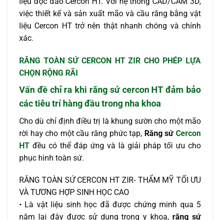
liệu độc đáo Cercon HT. Với hệ thống CAD/CAM 3D,
việc thiết kế và sản xuất mão và cầu răng bằng vật
liệu Cercon HT trở nên thật nhanh chóng và chính
xác.
RĂNG TOÀN SỨ CERCON HT ZIR CHO PHÉP LỰA
CHỌN RỘNG RÃI
Vấn đề chỉ ra khi răng sứ cercon HT đảm bảo
các tiêu trí hàng đầu trong nha khoa
Cho dù chỉ định điều trị là khung sườn cho một mão
rời hay cho một cầu răng phức tạp,
Răng sứ
Cercon
HT
đều có thể đáp ứng và là giải pháp tối ưu cho
phục hình toàn sứ.
RĂNG TOÀN SỨ CERCON HT ZIR- THẨM MỸ TỐI ƯU
VÀ TƯƠNG HỢP SINH HỌC CAO
• Là vật liệu sinh học đã được chứng minh qua 5
năm lại đây được sử dụng trong y khoa,
răng sứ