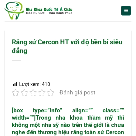
Bỏ
qua
nội
dung
Răng sứ Cercon HT với độ bền bỉ siêu
đẳng
Lượt xem:
410
Đánh giá post
[box type=”info” align=”” class=””
width=””]Trong nha khoa thầm mỹ thì
không một nha sỹ nào trên thế giới là chưa
nghe đến thương hiệu răng toàn sứ Cercon