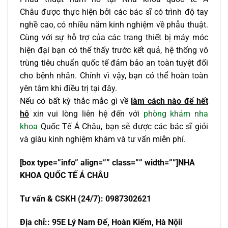
Châu được thực hiện bởi các bác sĩ có trình độ tay
nghề cao, có nhiều năm kinh nghiệm về phẫu thuật.
Cùng với sự hỗ trợ của các trang thiết bị máy móc
hiện đại bạn có thể thấy trước kết quả, hệ thống vô
trùng tiêu chuẩn quốc tế đảm bảo an toàn tuyệt đối
cho bệnh nhân. Chính vì vậy, bạn có thể hoàn toàn
yên tâm khi điều trị tại đây.
Nếu có bất kỳ thắc mắc gì về
làm cách nào để hết
hô
xin vui lòng liên hệ đến với
phòng khám nha
khoa
Quốc Tế Á Châu, bạn sẽ được các bác sĩ giỏi
và giàu kinh nghiệm khám và tư vấn miễn phí.
[box type=”info” align=”” class=”” width=””]NHA
KHOA QU
Ố
C T
Ế
Á CHÂU
T
ư
v
ấ
n & CSKH (24/7): 0987302621
Đ
ị
a ch
ỉ
:
: 95E Lý Nam Đế, Hoàn Kiếm, Hà Nội
i