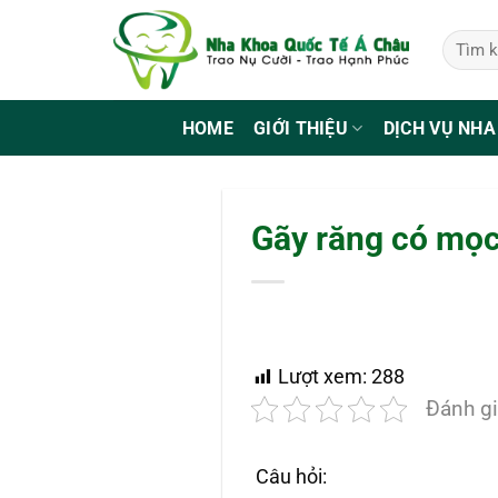
Bỏ
qua
nội
dung
HOME
GIỚI THIỆU
DỊCH VỤ NHA
Gãy răng có mọc
Lượt xem:
288
Đánh gi
Câu hỏi: