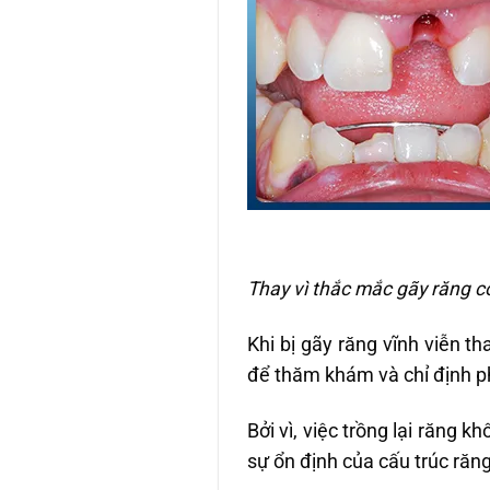
Thay vì thắc mắc gãy răng 
Khi bị gãy răng vĩnh viễn
th
để thăm khám và chỉ định p
Bởi vì, việc trồng lại răng 
sự ổn định của cấu trúc răn