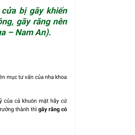
 cửa bị gãy khiến
ông
, gãy răng nên
Nga – Nam An).
ên mục tư vấn của nha khoa
ỹ của cả khuôn mặt hãy cứ
trưởng thành thì
gãy răng có