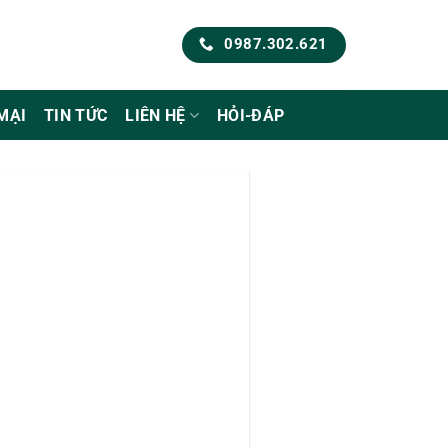
0987.302.621
MẠI
TIN TỨC
LIÊN HỆ
HỎI-ĐÁP