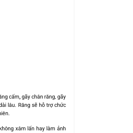
răng cấm
,
gãy chân răng, gãy
 dài lâu. Răng sẽ hỗ trợ chức
hiên.
 không xâm lấn hay làm ảnh