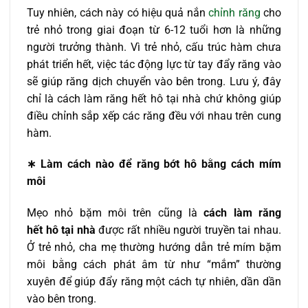
Tuy nhiên, cách này có hiệu quả nắn
chỉnh răng
cho
trẻ nhỏ trong giai đoạn từ 6-12 tuổi hơn là những
người trưởng thành. Vì trẻ nhỏ, cấu trúc hàm chưa
phát triển hết, việc tác động lực từ tay đẩy răng vào
sẽ giúp răng dịch chuyển vào bên trong. Lưu ý, đây
chỉ là cách làm răng hết hô tại nhà chứ không giúp
điều chỉnh sắp xếp các răng đều với nhau trên cung
hàm.
∗ L
àm cách nào để răng bớt hô b
ằng cách mím
môi
Mẹo nhỏ bặm môi trên cũng là
cách làm răng
hết hô tại nhà
được rất nhiều người truyền tai nhau.
Ở trẻ nhỏ, cha mẹ thường hướng dẫn trẻ mím bặm
môi bằng cách phát âm từ như “mắm” thường
xuyên để giúp đẩy răng một cách tự nhiên, dần dần
vào bên trong.