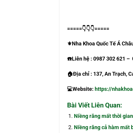
=====
👇👇👇
=====
⚜
️Nha Khoa Quốc Tế Á Châ
☎️
Liên hệ : 0987 302 621 –
🏠
Địa chỉ : 137, An Trạch, C
💻
Website:
https://nhakho
Bài Viết Liên Quan:
Niềng răng mất thời gian
Niềng răng cả hàm mất 