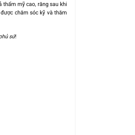
uả thẩm mỹ cao, răng sau khi
u được chăm sóc kỹ và thăm
phủ sứ
!