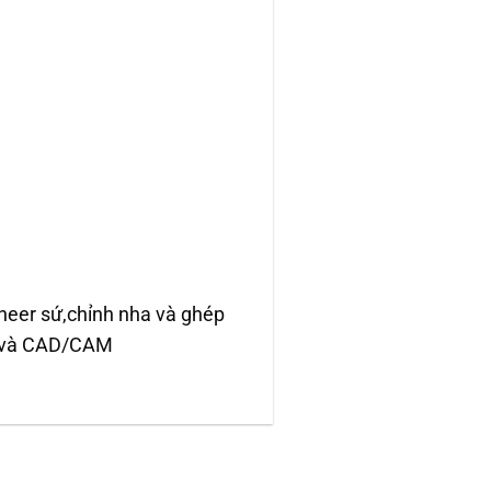
eneer sứ,chỉnh nha và ghép
bo và CAD/CAM