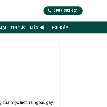
0987.302.621
MẠI
TIN TỨC
LIÊN HỆ
HỎI-ĐÁP
g cửa mọc lệch ra ngoài, gây