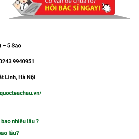
u – 5
Sao
 0243 9940951
át Linh, Hà Nội
aquocteachau.vn/
 bao nhiêu lâu ?
bao lâu?