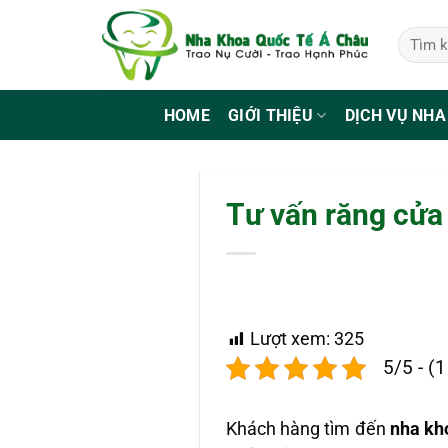
Bỏ
qua
nội
dung
HOME
GIỚI THIỆU
DỊCH VỤ NHA
Tư vấn răng cửa 
Lượt xem:
325
5/5 - (
Khách hàng tìm đến
nha kh