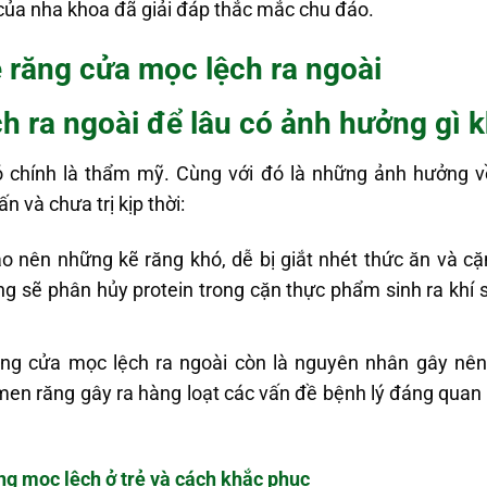
của nha khoa đã giải đáp thắc mắc chu đáo.
ề răng cửa mọc lệch ra ngoài
h ra ngoài để lâu có ảnh hưởng gì 
 chính là thẩm mỹ. Cùng với đó là những ảnh hưởng 
 và chưa trị kịp thời:
o nên những kẽ răng khó, dễ bị giắt nhét thức ăn và 
ng sẽ phân hủy protein trong cặn thực phẩm sinh ra khí 
răng cửa mọc lệch ra ngoài còn là nguyên nhân gây n
 men răng gây ra hàng loạt các vấn đề bệnh lý đáng qua
g mọc lệch ở trẻ và cách khắc phục