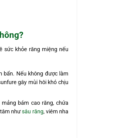
không?
về sức khỏe răng miệng nếu
cặn bẩn. Nếu không được làm
sunfure gây mùi hôi khó chịu
ên mảng bám cao răng, chứa
n tâm như
sâu răng
, viêm nha