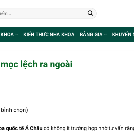
 KHOA
KIẾN THỨC NHA KHOA
BẢNG GIÁ
KHUYẾN 
mọc lệch ra ngoài
1 bình chọn)
oa quốc tế Á Châu
có không ít trường hợp nhờ tư vấn răn