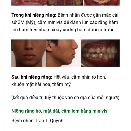
Trong khi niềng răng:
Bệnh nhân được gắn mắc cài
sứ 3M (Mỹ), cắm minivis để đánh lún các răng hàm
lớn hàm trên nhằm xoay xương hàm dưới ra trước
Sau khi niềng răng:
Hết vẩu, cằm nhìn rõ hơn,
khuôn mặt hài hòa, thẩm mỹ
(kết quả điều trị tuỳ thuộc vào cơ địa của mỗi người)
Niềng răng hô, mặt dài, cằm lẹm bằng minivis
Bệnh nhân Trần T. Quỳnh.