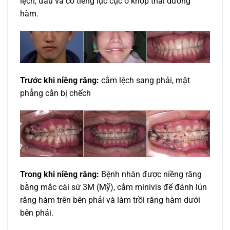
lệch, đau và có tiếng lục cục ở khớp thái dương
hàm.
Trước khi niềng răng:
cằm lệch sang phải, mặt
phẳng cắn bị chếch
Trong khi niềng răng:
Bệnh nhân được niềng răng
bằng mắc cài sứ 3M (Mỹ), cắm minivis để đánh lún
răng hàm trên bên phải và làm trồi răng hàm dưới
bên phải.