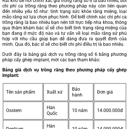
Rất khó để nói chính xác giá trồng răng số 6 là bao nhiêu, bởi
chi phí ca trồng răng theo phương pháp này còn liên quan
đến nhiều yếu tố như: tình trạng sức khỏe răng miệng, loại
mão răng sứ lựa chọn phục hình. Để biết chính xác chi phí ca
trồng răng là bao nhiêu bạn nên tới trực tiếp nha khoa, thông
qua thăm khám bác sĩ sẽ cho biết tình trạng răng miệng của
bạn đang ở mức độ nào và tư vấn về loại mão răng sứ phù
hợp với nhu cầu giúp bạn dễ dàng đưa ra quyết định của
mình. Qua đó, bác sĩ sẽ cho biết chi phí điều trị là bao nhiêu.
Dưới đây là bảng giá dịch vụ trồng răng số 6 bằng phương
pháp cấy ghép implant, mời các bạn tham khảo:
Bảng giá dịch vụ trồng răng theo phương pháp cấy ghép
implant:
Bảo
Tên sản phẩm
Xuất xứ
Đơn giá
hành
Hàn
Osstem
10 năm
14.000.000đ
Quốc
Hàn
Dentium
10 năm
14.000.000đ