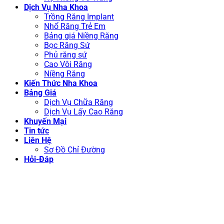
Dịch Vụ Nha Khoa
Trồng Răng Implant
Nhổ Răng Trẻ Em
Bảng giá Niềng Răng
Bọc Răng Sứ
Phủ răng sứ
Cao Vôi Răng
Niềng Răng
Kiến Thức Nha Khoa
Bảng Giá
Dịch Vụ Chữa Răng
Dịch Vụ Lấy Cao Răng
Khuyến Mại
Tin tức
Liên Hệ
Sơ Đồ Chỉ Đường
Hỏi-Đáp