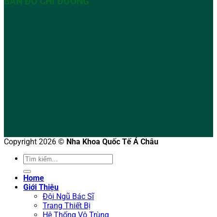
BẢN ĐỒ CHỈ ĐƯỜNG
Copyright 2026 ©
Nha Khoa Quốc Tế Á Châu
Home
Giới Thiệu
Đội Ngũ Bác Sĩ
Trang Thiết Bị
Hệ Thống Vô Trùng