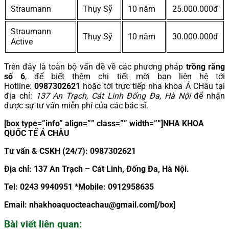
Straumann
Thụy Sỹ
10 năm
25.000.000đ
Straumann
Thụy Sỹ
10 năm
30.000.000đ
Active
Trên đây là toàn bộ vấn đề về các phương pháp
trồng răng
số 6
, để biết thêm chi tiết mời bạn liên hệ tới
Hotline:
0987302621
hoặc tới trực tiếp nha khoa Á CHâu tại
địa chỉ:
137 An Trạch, Cát Linh Đống Đa, Hà Nội
để nhận
được sự tư vấn miễn phí của các bác sĩ.
[box type=”info” align=”” class=”” width=””]NHA KHOA
QU
Ố
C T
Ế
Á CHÂU
T
ư
v
ấ
n & CSKH (24/7): 0987302621
Đ
ị
a ch
ỉ
: 137 An Tr
ạch – Cát Linh, Đống Đa, Hà Nội.
Tel: 0243 9940951 *Mobile: 0912958635
Email:
nhakhoaquocteachau@gmail.com
[/box]
Bài viết liên quan: