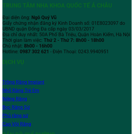
TRUNG TÂM NHA KHOA QUỐC TẾ Á CHÂU
Đại diện ông:
Ngô Quý Vũ
Giấy chứng nhận đăng ký Kinh Doanh số: 01E8023097 do
UBND quận Đống Đa cấp ngày 03/03/2017
Địa chỉ duy nhất: 50A Phố Bà Triệu,
Quận Hoàn Kiếm, Hà Nội
Thời gian làm việc:
Thứ 2 - Thứ 7: 8h00 - 18h00
Chủ nhật:
8h00 - 16h00
Hotline:
0987 302 621
- Điện Thoại: 0243.9940951
DỊCH VỤ
Trồng Răng Implant
Nhổ Răng Trẻ Em
Niềng Răng
Bọc Răng Sứ
Phủ răng sứ
Cao Vôi Răng