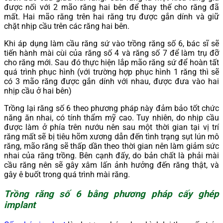
được nối với 2 mão răng hai bên để thay thế cho răng đã
mất. Hai mão răng trên hai răng trụ được gắn dính và giữ
chặt nhịp cầu trên các răng hai bên.
Khi áp dụng làm cầu răng sứ vào trồng răng số 6, bác sĩ sẽ
tiến hành mài cùi của răng số 4 và răng số 7 để làm trụ đỡ
cho răng mới. Sau đó thực hiện lắp mão răng sứ để hoàn tất
quá trình phục hình (với trường hợp phục hình 1 răng thì sẽ
có 3 mão răng được gắn dính với nhau, được đưa vào hai
nhịp cầu ở hai bên)
Trồng lại răng số 6 theo phương pháp này đảm bảo tốt chức
năng ăn nhai, có tính thẩm mỹ cao. Tuy nhiên, do nhịp cầu
được làm ở phía trên nướu nên sau một thời gian tại vị trí
răng mất sẽ bị tiêu hõm xương dẫn đến tình trạng sụt lún mô
răng, mão răng sẽ thấp dần theo thời gian nên làm giảm sức
nhai của răng trồng. Bên cạnh đấy, do bản chất là phải mài
cầu răng nên sẽ gây xâm lấn ảnh hưởng đến răng thật, và
gây ê buốt trong quá trình mài răng.
Trồng răng số 6 bằng phương pháp cấy ghép
implant