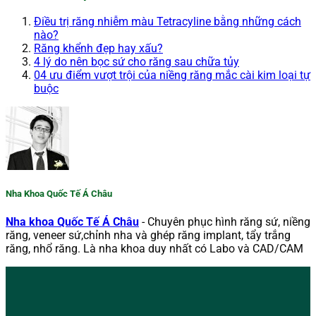
Điều trị răng nhiễm màu Tetracyline bằng những cách
nào?
Răng khểnh đẹp hay xấu?
4 lý do nên bọc sứ cho răng sau chữa tủy
04 ưu điểm vượt trội của niềng răng mắc cài kim loại tự
buộc
Nha Khoa Quốc Tế Á Châu
Nha khoa Quốc Tế Á Châu
- Chuyên phục hình răng sứ, niềng
răng, veneer sứ,chỉnh nha và ghép răng implant, tẩy trắng
răng, nhổ răng. Là nha khoa duy nhất có Labo và CAD/CAM