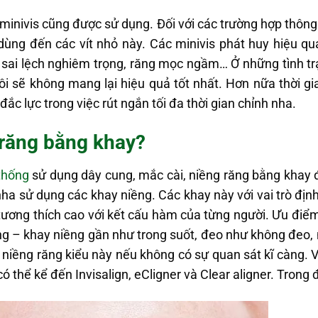
 minivis cũng được sử dụng. Đối với các trường hợp thôn
ùng đến các vít nhỏ này. Các minivis phát huy hiệu quả
ai lệch nghiêm trọng, răng mọc ngầm… Ở những tình trạ
i sẽ không mang lại hiệu quả tốt nhất. Hơn nữa thời gian
 đắc lực trong việc rút ngắn tối đa thời gian chỉnh nha.
 răng bằng khay?
thống
sử dụng dây cung, mắc cài, niềng răng bằng khay đ
ha sử dụng các khay niềng. Các khay này với vai trò định
tương thích cao với kết cấu hàm của từng người. Ưu điểm
ềng – khay niềng gần như trong suốt, đeo như không đeo, 
 niềng răng kiểu này nếu không có sự quan sát kĩ càng.
 thể kể đến Invisalign, eCligner và Clear aligner. Trong đó