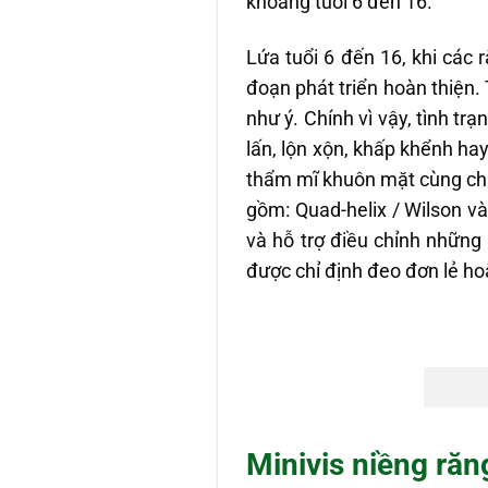
khoảng tuổi 6 đến 16.
Lứa tuổi 6 đến 16, khi các
đoạn phát triển hoàn thiện.
như ý. Chính vì vậy, tình tr
lấn, lộn xộn, khấp khểnh h
thẩm mĩ khuôn mặt cùng chức
gồm: Quad-helix / Wilson và
và hỗ trợ điều chỉnh những
được chỉ định đeo đơn lẻ ho
Minivis niềng răng