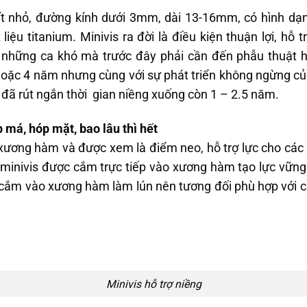
ít nhỏ, đường kính dưới 3mm, dài 13-16mm, có hình dạn
iệu titanium. Minivis ra đời là điều kiện thuận lợi, hỗ t
c những ca khó mà trước đây phải cần đến phẫu thuật 
hoặc 4 năm nhưng cùng với sự phát triển không ngừng của
s đã rút ngắn thời gian niềng xuống còn 1 – 2.5 năm.
p má, hóp mặt, bao lâu thì hết
xương hàm và được xem là điểm neo, hỗ trợ lực cho các 
 minivis được cắm trực tiếp vào xương hàm tạo lực vững
s cắm vào xương hàm làm lún nên tương đối phù hợp với 
Minivis hỗ trợ niềng