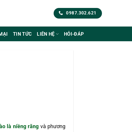
0987.302.621
MẠI
TIN TỨC
LIÊN HỆ
HỎI-ĐÁP
ào là niềng răng
và phương