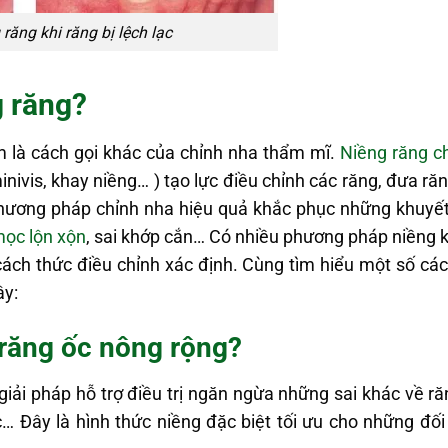
 răng khi răng bị lệch lạc
g răng?
 là cách gọi khác của chỉnh nha thẩm mĩ.
Niềng răng ch
inivis, khay niềng… ) tạo lực điều chỉnh các răng, đưa r
 phương pháp chỉnh nha hiệu quả khắc phục những khuyết
mọc lộn xộn
, sai khớp cắn… Có nhiều phương pháp niềng
ách thức điều chỉnh xác định. Cùng tìm hiểu một số cách
ây:
 răng ốc nông rộng?
giải pháp hỗ trợ điều trị ngăn ngừa những sai khác về r
… Đây là hình thức niềng đặc biệt tối ưu cho những đố