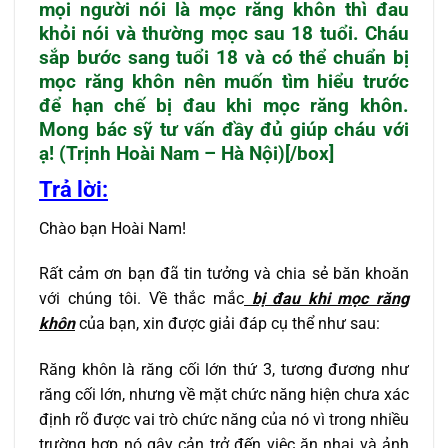
mọi người nói là mọc răng khôn thì đau
khỏi nói và thường mọc sau 18 tuổi. Cháu
sắp bước sang tuổi 18 và có thể chuẩn bị
mọc răng khôn nên muốn tìm hiểu trước
để hạn chế bị đau khi mọc răng khôn.
Mong bác sỹ tư vấn đầy đủ giúp cháu với
ạ! (Trịnh Hoài Nam – Hà Nội)[/box]
Trả lời:
Chào bạn Hoài Nam!
Rất cảm ơn bạn đã tin tưởng và chia sẻ băn khoăn
với chúng tôi. Về thắc mắc
bị đau khi mọc răng
khôn
của bạn, xin được giải đáp cụ thể như sau:
Răng khôn là răng cối lớn thứ 3, tương đương như
răng cối lớn, nhưng về mặt chức năng hiện chưa xác
định rõ được vai trò chức năng của nó vì trong nhiều
trường hợp nó gây cản trở đến việc ăn nhai và ảnh