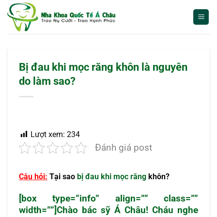
Bỏ
qua
nội
dung
Bị đau khi mọc răng khôn là nguyên
do làm sao?
Lượt xem:
234
Đánh giá post
Câu hỏi:
Tại sao
bị đau khi mọc răng
khôn?
[box type=”info” align=”” class=””
width=””]Chào bác sỹ Á Châu! Cháu nghe