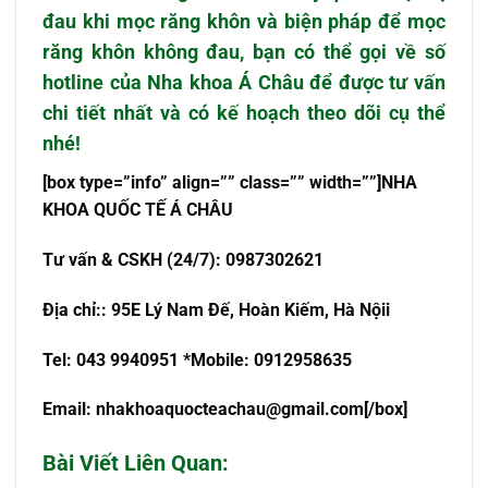
đau khi mọc
răng khôn
và biện pháp để mọc
răng khôn không đau, bạn có thể gọi về số
hotline của Nha khoa Á Châu để được tư vấn
chi tiết nhất và có kế hoạch theo dõi cụ thể
nhé!
[box type=”info” align=”” class=”” width=””]NHA
KHOA QU
Ố
C T
Ế
Á CHÂU
T
ư
v
ấ
n & CSKH (24/7): 0987302621
Đ
ị
a ch
ỉ
:
: 95E Lý Nam Đế, Hoàn Kiếm, Hà Nội
i
Tel: 043 9940951 *Mobile: 0912958635
Email:
nhakhoaquocteachau@gmail.com
[/box]
Bài Viết Liên Quan: