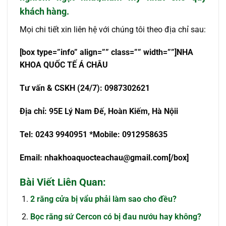
khách hàng.
Mọi chi tiết xin liên hệ với chúng tôi theo địa chỉ sau:
[box type=”info” align=”” class=”” width=””]NHA
KHOA QU
Ố
C T
Ế
Á CHÂU
T
ư
v
ấ
n & CSKH (24/7): 0987302621
Đ
ị
a ch
ỉ
: 95E Lý Nam Đế, Hoàn Kiếm, Hà Nội
i
Tel: 0243 9940951 *Mobile: 0912958635
Email:
nhakhoaquocteachau@gmail.com
[/box]
Bài Viết Liên Quan:
2 răng cửa bị vẩu phải làm sao cho đều?
Bọc răng sứ Cercon có bị đau nướu hay không?