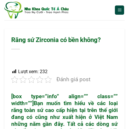
Bỏ
qua
nội
dung
Răng sứ Zirconia có bền không?
Lượt xem:
232
Đánh giá post
[box type=”info” align=”” class=””
width=””]Bạn muốn tìm hiểu về các loại
răng toàn sứ cao cấp hiện tại trên thế giới
đang có cũng như xuất hiện ở Việt Nam
những năm gần đây. Tất cả các dòng sứ