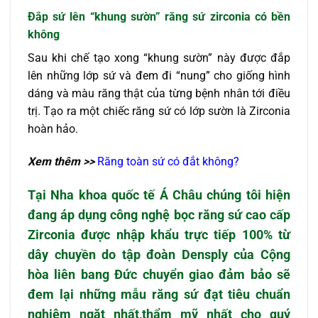
Đắp sứ lên “khung sườn” răng sứ zirconia có bền
không
Sau khi chế tạo xong “khung sườn” này được đắp
lên những lớp sứ và đem đi “nung” cho giống hình
dáng và màu răng thật của từng bệnh nhân tới điều
trị. Tạo ra một chiếc răng sứ có lớp sườn là Zirconia
hoàn hảo.
Xem thêm >>
Răng toàn sứ có đắt không?
Tại Nha khoa quốc tế Á Châu chúng tôi hiện
đang áp dụng công nghệ
bọc răng sứ
cao cấp
Zirconia được nhập khẩu trực tiếp 100% từ
dây chuyền do tập đoàn Densply của Cộng
hòa liên bang Đức chuyển giao đảm bảo sẽ
đem lại những mẫu răng sứ đạt tiêu chuẩn
nghiêm ngặt nhất,thẩm mỹ nhất cho quý