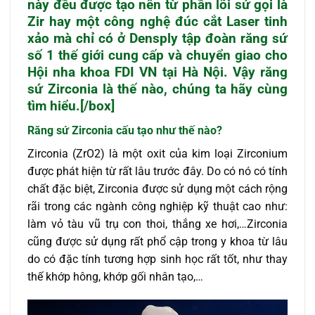
này đều được tạo nên từ phần lõi sứ gọi là
Zir hay một công nghệ đúc cắt Laser tinh
xảo mà chỉ có ở Densply tập đoàn răng sứ
số 1 thế giới cung cấp và chuyển giao cho
Hội nha khoa FDI VN tại Hà Nội. Vậy
răng
sứ Zirconia
là thế nào, chúng ta hãy cùng
tìm hiểu.[/box]
Răng sứ
Zirconia cấu tạo như thế nào?
Zirconia (ZrO2) là một oxit của kim loại Zirconium
được phát hiện từ rất lâu trước đây. Do có nó có tính
chất đặc biệt, Zirconia được sử dụng một cách rộng
rãi trong các ngành công nghiệp kỹ thuật cao như:
làm vỏ tàu vũ trụ con thoi, thắng xe hơi,…Zirconia
cũng được sử dụng rất phổ cập trong y khoa từ lâu
do có đặc tính tương hợp sinh học rất tốt, như thay
thế khớp hông, khớp gối nhân tạo,…