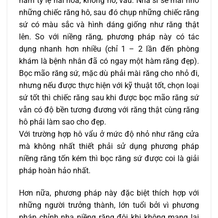
hàm tỷ lệ hài hòa, không hô, vẩu. Nha sĩ sẽ mài nhỏ
những chiếc răng hô, sau đó chụp những chiếc răng
sứ có màu sắc và hình dáng giống như răng thật
lên. So với niềng răng, phương pháp này có tác
dụng nhanh hơn nhiều (chỉ 1 – 2 lần đến phòng
khám là bệnh nhân đã có ngay một hàm răng đẹp).
Bọc mão răng sứ, mặc dù phải mài răng cho nhỏ đi,
nhưng nếu được thực hiện với kỹ thuật tốt, chọn loại
sứ tốt thì chiếc răng sau khi được bọc mão răng sứ
vẫn có độ bền tương đương với răng thật cùng răng
hô phải làm sao cho đẹp.
Với trường hợp hô vẩu ở mức độ nhỏ như răng cửa
mà không nhất thiết phải sử dụng phương pháp
niềng răng tốn kém thì bọc răng sứ được coi là giải
pháp hoàn hảo nhất.
Hơn nữa, phương pháp này đặc biệt thích hợp với
những người trưởng thành, lớn tuổi bởi vì phương
pháp chỉnh nha niềng răng đôi khi không mang lại