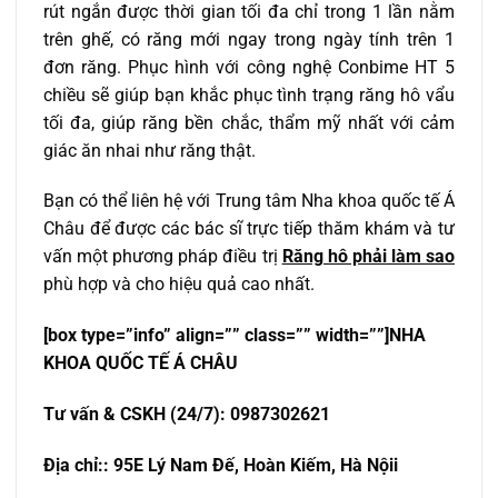
rút ngắn được thời gian tối đa chỉ trong 1 lần nằm
trên ghế, có răng mới ngay trong ngày tính trên 1
đơn răng. Phục hình với công nghệ Conbime HT 5
chiều sẽ giúp bạn khắc phục tình trạng răng hô vẩu
tối đa, giúp răng bền chắc, thẩm mỹ nhất với cảm
giác ăn nhai như răng thật.
Bạn có thể liên hệ với Trung tâm Nha khoa quốc tế Á
Châu để được các bác sĩ trực tiếp thăm khám và tư
vấn một phương pháp điều trị
Răng hô phải làm sao
phù hợp và cho hiệu quả cao nhất.
[box type=”info” align=”” class=”” width=””]NHA
KHOA QU
Ố
C T
Ế
Á CHÂU
T
ư
v
ấ
n & CSKH (24/7): 0987302621
Đ
ị
a ch
ỉ
:
: 95E Lý Nam Đế, Hoàn Kiếm, Hà Nội
i