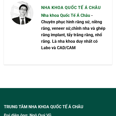
NHA KHOA QUỐC TẾ Á CHÂU
Nha khoa Quốc Tế Á Châu
-
Chuyên phục hình răng sứ, niềng
răng, veneer sứ,chỉnh nha và ghép
răng implant, tẩy trắng răng, nhổ
răng. Là nha khoa duy nhất có
Labo và CAD/CAM
TRUNG TÂM NHA KHOA QUỐC TẾ Á CHÂU
Đại diện ông:
Ngô Quý Vũ