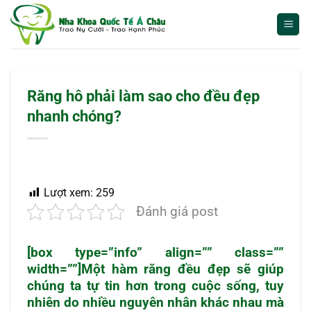
Bỏ
qua
nội
dung
Răng hô phải làm sao cho đều đẹp
nhanh chóng?
Lượt xem:
259
Đánh giá post
[box type=”info” align=”” class=””
width=””]Một hàm răng đều đẹp sẽ giúp
chúng ta tự tin hơn trong cuộc sống, tuy
nhiên do nhiều nguyên nhân khác nhau mà