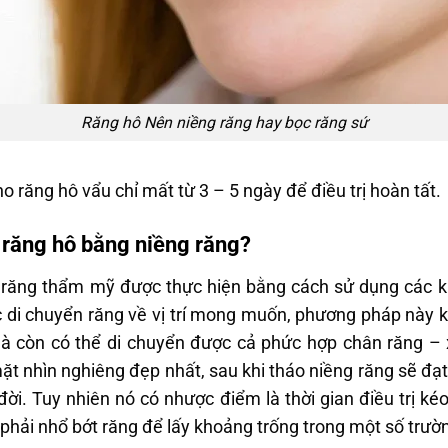
Răng hô Nên niềng răng hay bọc răng sứ
 răng hô vẩu chỉ mất từ 3 – 5 ngày để điều trị hoàn tất.
ị răng hô bằng niềng răng?
răng thẩm mỹ được thực hiện bằng cách sử dụng các kh
ục di chuyển răng về vị trí mong muốn, phương pháp này
 mà còn có thể di chuyển được cả phức hợp chân răng – 
t nhìn nghiêng đẹp nhất, sau khi tháo niềng răng sẽ đ
ời. Tuy nhiên nó có nhược điểm là thời gian điều trị k
ể phải nhổ bớt răng để lấy khoảng trống trong một số trườ