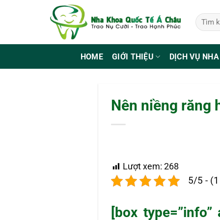
Bỏ
qua
nội
dung
HOME
GIỚI THIỆU
DỊCH VỤ NHA
Nên niềng răng h
Lượt xem:
268
5/5 - (
[box type=”info” 