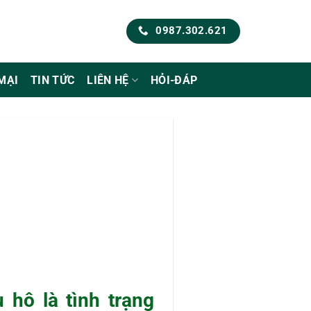
0987.302.621
MẠI
TIN TỨC
LIÊN HỆ
HỎI-ĐÁP
u hô là tình trạng