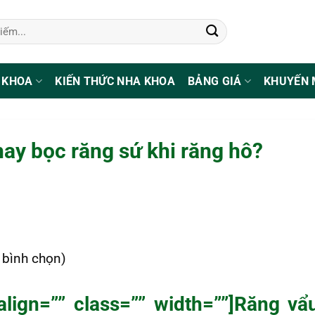
 KHOA
KIẾN THỨC NHA KHOA
BẢNG GIÁ
KHUYẾN 
ay bọc răng sứ khi răng hô?
1 bình chọn)
align=”” class=”” width=””]Răng vẩ