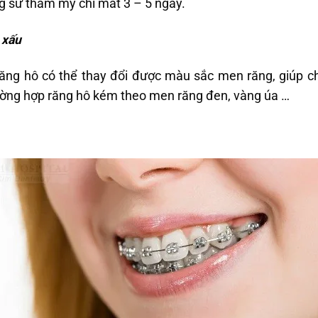
g sứ thẩm mỹ chỉ mất 3 – 5 ngày.
 xấu
ăng hô có thể thay đổi được màu sắc men răng, giúp ch
ường hợp răng hô kém theo men răng đen, vàng úa …