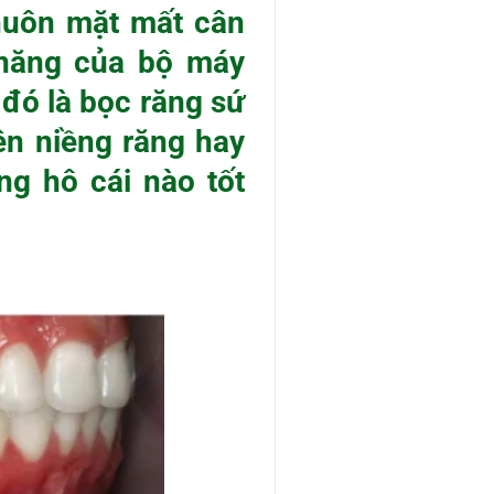
khuôn mặt mất cân
 năng của bộ máy
 đó là bọc răng sứ
ên niềng răng hay
ng hô cái nào tốt