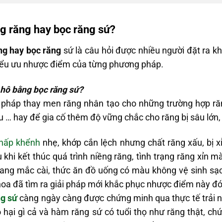
ng răng hay bọc răng sứ?
ăng hay bọc răng
sứ là câu hỏi được nhiều người đặt ra kh
 hiểu ưu nhược điểm của từng phương pháp.
g hô bằng bọc răng sứ?
pháp thay men răng nhân tạo cho những trường hợp răn
u … hay để gia cố thêm độ vững chắc cho răng bị sâu lớn,
hấp khểnh
nhẹ, khớp cắn lệch nhưng chất răng xấu, bị x
au khi kết thúc quá trình niềng răng, tình trạng răng xỉn 
mang mắc cài, thức ăn đồ uống có màu không vệ sinh sạ
oa đã tìm ra giải pháp mới khắc phục nhược điểm này đó 
g sứ
càng ngày càng được chứng minh qua thực tế trải 
 hại gì cả và hàm răng sứ có tuổi thọ như răng thật, c