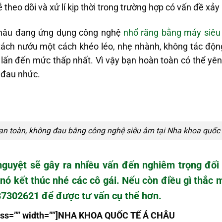
 theo dõi và xử lí kịp thời trong trường hợp có vấn đề xảy 
 Châu đang ứng dụng công nghệ
nhổ răng bằng máy siê
tách nướu một cách khéo léo, nhẹ nhành, không tác độn
lấn đến mức thấp nhất. Vì vậy bạn hoàn toàn có thể yê
 đau nhức.
an toàn, không đau bằng công nghệ siêu âm tại Nha khoa quốc 
nguyệt
sẽ gây ra nhiều vấn đến nghiêm trọng đối 
nó kết thúc nhé các cô gái. Nếu còn điều gì thắc m
987302621 để được tư vấn cụ thể hơn.
class=”” width=””]NHA KHOA QU
Ố
C T
Ế
Á CHÂU