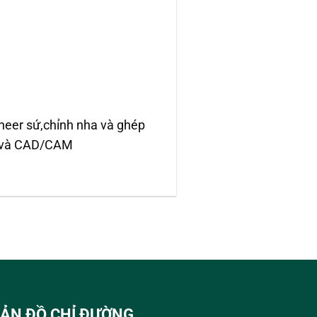
eneer sứ,chỉnh nha và ghép
bo và CAD/CAM
ẢN ĐỒ CHỈ ĐƯỜNG