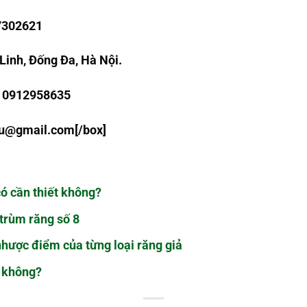
7302621
Linh, Đống Đa, Hà Nội.
: 0912958635
au@gmail.com
[/box]
ó cần thiết không?
 trùm răng số 8
 nhược điểm của từng loại răng giả
g không?