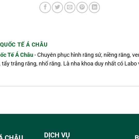
QUỐC TẾ Á CHÂU
ốc Tế Á Châu
- Chuyên phục hình răng sứ, niềng răng, v
, tẩy trắng răng, nhổ răng. Là nha khoa duy nhất có La
DỊCH VỤ
Á CHÂU
B