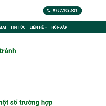
0987.302.621
MẠI
TIN TỨC
LIÊN HỆ
HỎI-ĐÁP
 tránh
 một số trường hợp