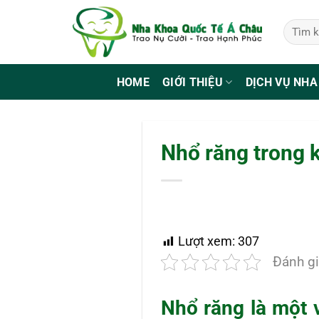
Bỏ
qua
nội
dung
HOME
GIỚI THIỆU
DỊCH VỤ NHA
Nhổ răng trong k
Lượt xem:
307
Đánh gi
Nhổ răng là một v