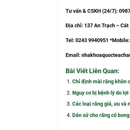
T
ư
v
ấ
n & CSKH (24/7): 098
Đ
ị
a ch
ỉ
: 137 An Tr
ạch – Cát 
Tel: 0243 9940951 *Mobile
Email:
nhakhoaquocteach
Bài Viết Liên Quan:
Chỉ định mài răng khôn c
Nguy cơ bị bệnh lý do lợi
Các loại răng giả, ưu và
Dán sứ cho răng có bon