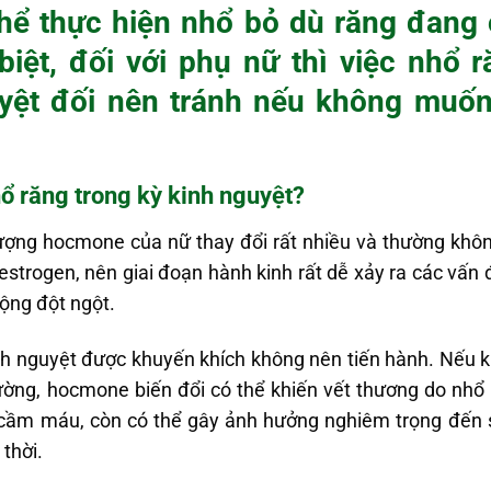
hể thực hiện nhổ bỏ dù răng đang ở
biệt, đối với phụ nữ thì việc
nhổ r
uyệt đối nên tránh nếu không muốn
hổ răng trong kỳ
kinh nguyệt
?
lượng hocmone của nữ thay đổi rất nhiều và thường khôn
 estrogen, nên giai đoạn hành kinh rất dễ xảy ra các vấn
động đột ngột.
inh nguyệt được khuyến khích không nên tiến hành. Nếu 
ường, hocmone biến đổi có thể khiến vết thương do nhổ r
ó cầm máu, còn có thể gây ảnh hưởng nghiêm trọng đến 
thời.