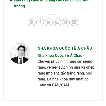
Nhổ răng khôn khi đang cho con bú có được
không
NHA KHOA QUỐC TẾ Á CHÂU
Nha khoa Quốc Tế Á Châu
-
Chuyên phục hình răng sứ, niềng
răng, veneer sứ,chỉnh nha và ghép
răng implant, tẩy trắng răng, nhổ
răng. Là nha khoa duy nhất có
Labo và CAD/CAM