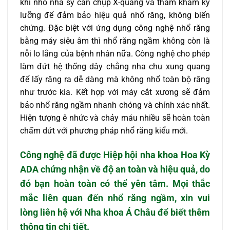
khi nhổ nha sỹ cần chụp X-quang và thăm khám kỹ
lưỡng để đảm bảo hiệu quả nhổ răng, không biến
chứng. Đặc biệt với ứng dụng công nghệ nhổ răng
bằng máy siêu âm thì nhổ răng ngầm không còn là
nỗi lo lắng của bệnh nhân nữa. Công nghệ cho phép
làm đứt hệ thống dây chằng nha chu xung quang
để lấy răng ra dễ dàng mà không nhổ toàn bộ răng
như trước kia. Kết hợp với máy cắt xương sẽ đảm
bảo nhổ răng ngầm nhanh chóng và chính xác nhất.
Hiện tượng ê nhức và chảy máu nhiều sẽ hoàn toàn
chấm dứt với phương pháp nhổ răng kiểu mới.
Công nghệ đã được Hiệp hội nha khoa Hoa Kỳ
ADA chứng nhận về độ an toàn và hiệu quả, do
đó bạn hoàn toàn có thể yên tâm. Mọi thắc
mắc liên quan đến
nhổ răng ngầm
, xin vui
lòng liên hệ với Nha khoa Á Châu để biết thêm
thông tin chi tiết.