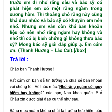
trước em đi nhổ răng sâu và bác sỹ có
phát hiện em có một răng ngầm trong
xương hàm. Thi thoảng chỗ răng này cũng
khá đau nhức và bác sỹ có khuyên em nên
nhổ. Nhưng em vẫn còn khá băn khoăn
liệu có nên nhổ răng ngầm hay không và
nhổ thì có bị biến chứng gì không thưa bác
sỹ? Mong bác sỹ giải đáp giúp ạ. Em cảm
ơn. (Thanh Hương – Lào Cai).[/box]
Trả lời :
Chào bạn Thanh Hương !
Rất cảm ơn bạn đã tin tưởng và chia sẻ băn khoăn
với chúng tôi. Về thắc mắc:”
Nhổ răng ngầm có nguy
hiểm hay không
?” của bạn, Nha khoa quốc tế Á
Châu xin được giải đáp cụ thể như sau.
Răng mọc ngầm không phải là trường hợp hiếm gặp