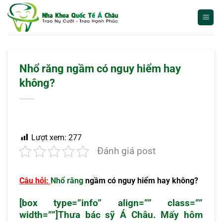
Bỏ
qua
nội
dung
Nhổ răng ngầm có nguy hiểm hay
không?
Lượt xem:
277
Đánh giá post
Câu hỏi:
Nhổ răng
ngầm có nguy hiểm hay không?
[box type=”info” align=”” class=””
width=””]Thưa bác sỹ Á Châu. Mấy hôm