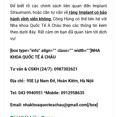
Để biết rõ các chính sách liên quan đến Implant
Straumann, hoặc cần tư vấn về
răng Implant có bảo
hành vĩnh viễn không,
Công Hùng có thể liên hệ với
Nha khoa Quốc Tế Á Châu theo các thông tin kèm
theo dưới đây. Rất cảm ơn bạn đã quan tâm tới dịch
vụ!
[box type=”info” align=”” class=”” width=””]NHA
KHOA QU
Ố
C T
Ế
Á CHÂU
T
ư
v
ấ
n & CSKH (24/7): 0987302621
Đ
ị
a ch
ỉ
:
: 95E Lý Nam Đế, Hoàn Kiếm, Hà Nội
i
Tel: 043 9940951 *Mobile: 0912958635
Email:
nhakhoaquocteachau@gmail.com
[/box]