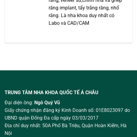
răng, veneer sứ,chỉnh nha và ghép
răng implant, tẩy trắng răng, nhổ
răng. Là nha khoa duy nhất có
Labo và CAD/CAM
TRUNG TÂM NHA KHOA QUỐC TẾ Á CHÂU
Đại diện ông:
Ngô Quý Vũ
Giấy chứng nhận đăng ký Kinh Doanh số: 01E8023097 do
UBND quận Đống Đa cấp ngày 03/03/2017
Địa chỉ duy nhất: 50A Phố Bà Triệu,
Quận Hoàn Kiếm, Hà
Nội