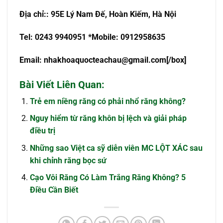
Đ
ị
a ch
ỉ
:
: 95E Lý Nam Đế, Hoàn Kiếm, Hà Nội
Tel: 0243 9940951 *Mobile: 0912958635
Email:
nhakhoaquocteachau@gmail.com
[/box]
Bài Viết Liên Quan:
Trẻ em niềng răng có phải nhổ răng không?
Nguy hiểm từ răng khôn bị lệch và giải pháp
điều trị
Những sao Việt ca sỹ diễn viên MC LỘT XÁC sau
khi chỉnh răng bọc sứ
Cạo Vôi Răng Có Làm Trắng Răng Không? 5
Điều Cần Biết