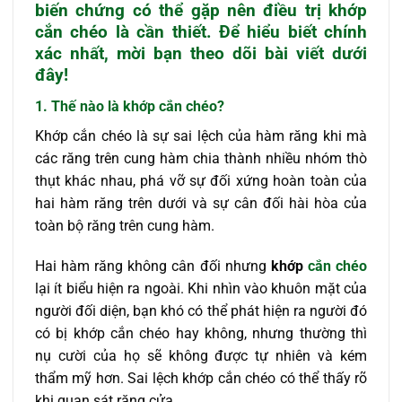
biến chứng có thể gặp nên điều trị khớp
cắn chéo là cần thiết. Để hiểu biết chính
xác nhất, mời bạn theo dõi bài viết dưới
đây!
1. Thế nào là khớp cắn chéo?
Khớp cắn chéo là sự sai lệch của hàm răng khi mà
các răng trên cung hàm chia thành nhiều nhóm thò
thụt khác nhau, phá vỡ sự đối xứng hoàn toàn của
hai hàm răng trên dưới và sự cân đối hài hòa của
toàn bộ răng trên cung hàm.
Hai hàm răng không cân đối nhưng
khớp
cắn chéo
lại ít biểu hiện ra ngoài. Khi nhìn vào khuôn mặt của
người đối diện, bạn khó có thể phát hiện ra người đó
có bị khớp cắn chéo hay không, nhưng thường thì
nụ cười của họ sẽ không được tự nhiên và kém
thẩm mỹ hơn. Sai lệch khớp cắn chéo có thể thấy rõ
khi quan sát răng cửa.