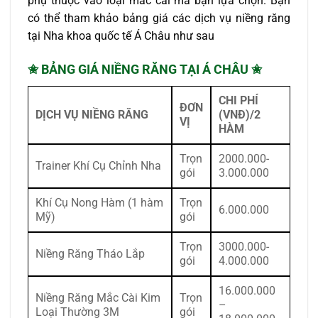
phụ thuộc vào loại mắc cài mà bạn lựa chọn. Bạn
có thể tham khảo bảng giá các dịch vụ niềng răng
tại Nha khoa quốc tế Á Châu như sau
✬ BẢNG GIÁ NIỀNG RĂNG TẠI Á CHÂU ✬
CHI PHÍ
ĐƠN
DỊCH VỤ NIỀNG RĂNG
(VNĐ)/2
VỊ
HÀM
Trọn
2000.000-
Trainer Khí Cụ Chỉnh Nha
gói
3.000.000
Khí Cụ Nong Hàm (1 hàm
Trọn
6.000.000
Mỹ)
gói
Trọn
3000.000-
Niềng Răng Tháo Lắp
gói
4.000.000
16.000.000
Niềng Răng Mắc Cài Kim
Trọn
–
Loại Thường 3M
gói