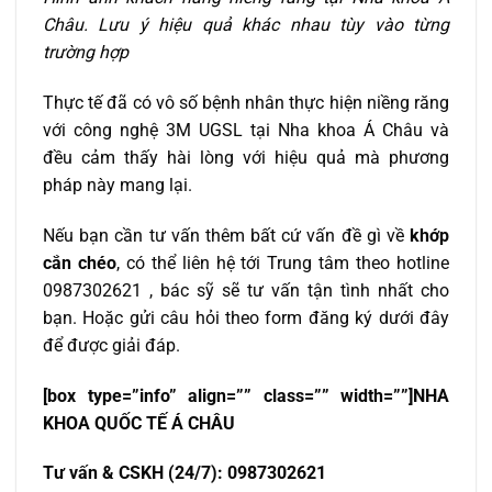
Châu.
Lưu ý hiệu quả khác nhau tùy vào từng
trường hợp
Thực tế đã có vô số bệnh nhân thực hiện niềng răng
với công nghệ 3M UGSL tại Nha khoa Á Châu và
đều cảm thấy hài lòng với hiệu quả mà phương
pháp này mang lại.
Nếu bạn cần tư vấn thêm bất cứ vấn đề gì về
khớp
cắn chéo
, có thể liên hệ tới Trung tâm theo hotline
0987302621 , bác sỹ sẽ tư vấn tận tình nhất cho
bạn. Hoặc gửi câu hỏi theo form đăng ký dưới đây
để được giải đáp.
[box type=”info” align=”” class=”” width=””]NHA
KHOA QU
Ố
C T
Ế
Á CHÂU
T
ư
v
ấ
n & CSKH (24/7): 0987302621