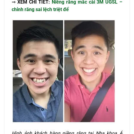
⇒
XEM CHI TIẾT:
Niềng răng mắc cài 3M UGSL –
chỉnh răng sai lệch triệt để
Hình ảnh khách hàng niềng răng tại Nha khoa Á