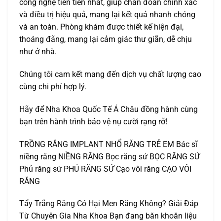
công nghệ tiên tiến nhất, giúp chẩn đoán chính xác
và điều trị hiệu quả, mang lại kết quả nhanh chóng
và an toàn. Phòng khám được thiết kế hiện đại,
thoáng đãng, mang lại cảm giác thư giãn, dễ chịu
như ở nhà.
Chúng tôi cam kết mang đến dịch vụ chất lượng cao
cùng chi phí hợp lý.
Hãy để Nha Khoa Quốc Tế Á Châu đồng hành cùng
bạn trên hành trình bảo vệ nụ cười rạng rỡ!
TRỒNG RĂNG IMPLANT NHỔ RĂNG TRẺ EM Bác sĩ
niềng răng NIỀNG RĂNG Bọc răng sứ BỌC RĂNG SỨ
Phủ răng sứ PHỦ RĂNG SỨ Cạo vôi răng CẠO VÔI
RĂNG
Tẩy Trắng Răng Có Hại Men Răng Không? Giải Đáp
Từ Chuyên Gia Nha Khoa Bạn đang băn khoăn liệu