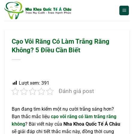
Bỏ
qua
nội
dung
Cạo Vôi Răng Có Làm Trắng Răng
Không? 5 Điều Cần Biết
Lượt xem:
391
Đánh giá post
Bạn đang tìm kiếm một nụ cười trắng sáng hơn?
Bạn thắc mắc liệu
cạo vôi răng có làm trắng răng
không
? Bài viết này của
Nha Khoa Quốc Tế Á Châu
sẽ giải đáp chi tiết thắc mắc này, đồng thời cung