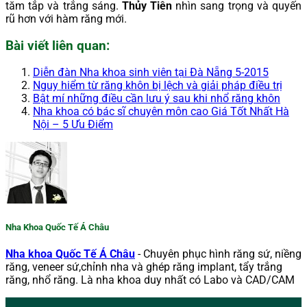
tăm tắp và trắng sáng.
Thủy Tiên
nhìn sang trọng và quyến
rũ hơn với hàm răng mới.
Bài viết liên quan:
Diễn đàn Nha khoa sinh viên tại Đà Nẵng 5-2015
Nguy hiểm từ răng khôn bị lệch và giải pháp điều trị
Bật mí những điều cần lưu ý sau khi nhổ răng khôn
Nha khoa có bác sĩ chuyên môn cao Giá Tốt Nhất Hà
Nội – 5 Ưu Điểm
Nha Khoa Quốc Tế Á Châu
Nha khoa Quốc Tế Á Châu
- Chuyên phục hình răng sứ, niềng
răng, veneer sứ,chỉnh nha và ghép răng implant, tẩy trắng
răng, nhổ răng. Là nha khoa duy nhất có Labo và CAD/CAM