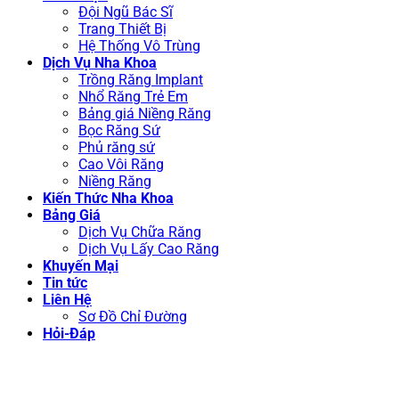
Đội Ngũ Bác Sĩ
Trang Thiết Bị
Hệ Thống Vô Trùng
Dịch Vụ Nha Khoa
Trồng Răng Implant
Nhổ Răng Trẻ Em
Bảng giá Niềng Răng
Bọc Răng Sứ
Phủ răng sứ
Cao Vôi Răng
Niềng Răng
Kiến Thức Nha Khoa
Bảng Giá
Dịch Vụ Chữa Răng
Dịch Vụ Lấy Cao Răng
Khuyến Mại
Tin tức
Liên Hệ
Sơ Đồ Chỉ Đường
Hỏi-Đáp