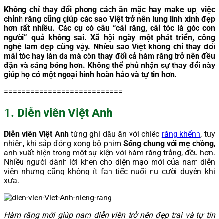
Không chỉ thay đổi phong cách ăn mặc hay make up, việc
chỉnh răng cũng giúp các sao Việt trở nên lung linh xinh đẹp
hơn rất nhiều. Các cụ có câu “cái răng, cái tóc là góc con
người” quả không sai. Xã hội ngày một phát triển, công
nghệ làm đẹp cũng vậy. Nhiều sao Việt không chỉ thay đổi
mái tóc hay làn da mà còn thay đổi cả hàm răng trở nên đều
đặn và sáng bóng hơn. Không thể phủ nhận sự thay đổi này
giúp họ có một ngoại hình hoàn hảo và tự tin hơn.
===========================
1. Diễn viên Việt Anh
Diễn viên Việt Anh
từng ghi dấu ấn với chiếc
răng khểnh
, tuy
nhiên, khi sắp đóng xong bộ phim
Sống chung với mẹ chồng
,
anh xuất hiện trong một sự kiện với hàm răng trắng, đều hơn.
Nhiều người dành lời khen cho diện mạo mới của nam diễn
viên nhưng cũng không ít fan tiếc nuối nụ cười duyên khi
xưa.
Hàm răng mới giúp nam diễn viên trở nên đẹp trai và tự tin