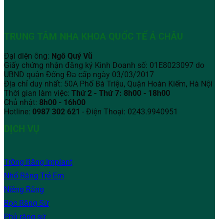
TRUNG TÂM NHA KHOA QUỐC TẾ Á CHÂU
Đại diện ông:
Ngô Quý Vũ
Giấy chứng nhận đăng ký Kinh Doanh số: 01E8023097 do
UBND quận Đống Đa cấp ngày 03/03/2017
Địa chỉ duy nhất: 50A Phố Bà Triệu,
Quận Hoàn Kiếm, Hà Nội
Thời gian làm việc:
Thứ 2 - Thứ 7: 8h00 - 18h00
Chủ nhật:
8h00 - 16h00
Hotline:
0987 302 621
- Điện Thoại: 0243.9940951
DỊCH VỤ
Trồng Răng Implant
Nhổ Răng Trẻ Em
Niềng Răng
Bọc Răng Sứ
Phủ răng sứ