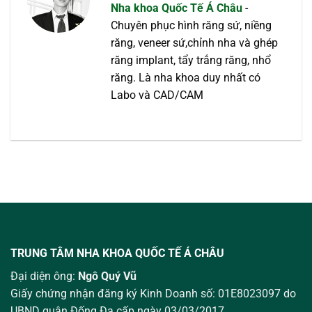
Nha khoa Quốc Tế Á Châu
-
Chuyên phục hình răng sứ, niềng
răng, veneer sứ,chỉnh nha và ghép
răng implant, tẩy trắng răng, nhổ
răng. Là nha khoa duy nhất có
Labo và CAD/CAM
TRUNG TÂM NHA KHOA QUỐC TẾ Á CHÂU
Đại diện ông:
Ngô Quý Vũ
Giấy chứng nhận đăng ký Kinh Doanh số: 01E8023097 do
UBND quận Đống Đa cấp ngày 03/03/2017