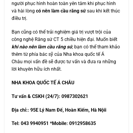
người phục hình hoàn toàn yên tâm khi phục hình
và hài lòng
có nên làm cầu răng sứ
sau khi kết thúc
điều trị.
Bạn cũng có thể trải nghiệm giá trị vượt trội của
công nghệ Răng sứ CT 5 chiều hiện đại. Muốn biết
khi nào nên làm cầu răng sứ
, bạn có thể tham khảo
thêm từ phía bác sỹ của Nha khoa quốc tế Á
Châu mọi vấn đề sẽ được tư vấn và đưa ra những
lời khuyên hữu ích nhất.
NHA KHOA QU
Ố
C T
Ế
Á CHÂU
T
ư
v
ấ
n & CSKH (24/7): 0987302621
Đ
ị
a ch
ỉ
:: 95E Lý Nam Đế, Hoàn Kiếm, Hà Nộii
Tel: 043 9940951 *Mobile: 0912958635