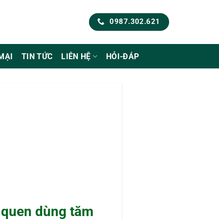
0987.302.621
MẠI
TIN TỨC
LIÊN HỆ
HỎI-ĐÁP
i quen dùng tăm