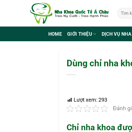
Bỏ
qua
nội
dung
HOME
GIỚI THIỆU
DỊCH VỤ NHA
Dùng chỉ nha kh
Lượt xem:
293
Đánh gi
Chỉ nha khoa đượ