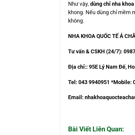
Như vậy,
dùng chỉ nha khoa
khong. Nếu dùng chỉ mềm mịn
không.
NHA KHOA QU
Ố
C T
Ế
Á CH
T
ư
v
ấ
n & CSKH (24/7): 098
Đ
ị
a ch
ỉ
:
: 95E Lý Nam Đế, Ho
Tel: 043 9940951
*Mobile:
Email:
nhakhoaquocteach
Bài Viết Liên Quan: