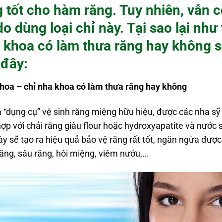
g tốt cho hàm răng. Tuy nhiên, vẫn 
do dùng loại chỉ này. Tại sao lại nh
a khoa
có làm thưa răng hay không s
 đây:
khoa – chỉ nha khoa có làm thưa răng hay không
à “dụng cụ” vệ sinh răng miệng hữu hiệu, được các nha s
ợp với chải răng giàu flour hoặc hydroxyapatite và nước
y sẽ tạo ra hiệu quả bảo vệ răng rất tốt, ngăn ngừa đư
răng, sâu răng, hôi miệng, viêm nướu,…