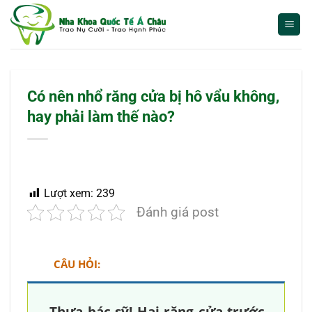
Bỏ
qua
nội
dung
Có nên nhổ răng cửa bị hô vẩu không,
hay phải làm thế nào?
Lượt xem:
239
Đánh giá post
CÂU HỎI: