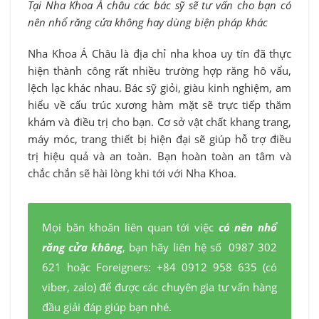
Tại Nha Khoa Á châu các bác sỹ sẽ tư vấn cho bạn có
nên nhổ răng cửa không hay dùng biện pháp khác
Nha Khoa Á Châu là địa chỉ nha khoa uy tín đã thực
hiện thành công rất nhiều trường hợp răng hô vẩu,
lệch lạc khác nhau. Bác sỹ giỏi, giàu kinh nghiệm, am
hiểu về cấu trúc xương hàm mặt sẽ trực tiếp thăm
khám và điều trị cho bạn. Cơ sở vật chất khang trang,
máy móc, trang thiết bị hiện đại sẽ giúp hỗ trợ điều
trị hiệu quả và an toàn. Bạn hoàn toàn an tâm và
chắc chắn sẽ hài lòng khi tới với Nha Khoa.
Mọi băn khoăn liên quan tới việc
có nên nhổ
răng cửa không
, bạn hãy liên hệ số 0987 302
621
hoặc Foreigners: +84 0912 958 635 (có
viber, zalo)
để được các chuyên gia tư vấn hàng
đầu giải đáp giúp bạn nhé.