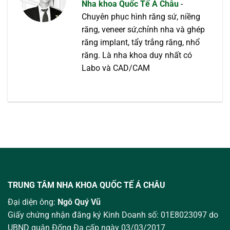
Nha khoa Quốc Tế Á Châu
-
Chuyên phục hình răng sứ, niềng
răng, veneer sứ,chỉnh nha và ghép
răng implant, tẩy trắng răng, nhổ
răng. Là nha khoa duy nhất có
Labo và CAD/CAM
TRUNG TÂM NHA KHOA QUỐC TẾ Á CHÂU
Đại diện ông:
Ngô Quý Vũ
Giấy chứng nhận đăng ký Kinh Doanh số: 01E8023097 do
UBND quận Đống Đa cấp ngày 03/03/2017