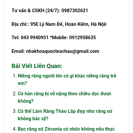
T
ư
v
ấ
n & CSKH (24/7): 0987302621
Đ
ị
a ch
ỉ
:
: 95E Lý Nam Đế, Hoàn Kiếm, Hà Nội
i
Tel: 043 9940951
*Mobile: 0912958635
Email:
nhakhoaquocteachau@gmail.com
Bài Viết Liên Quan:
Niềng răng người lớn có gì khác niềng răng trẻ
em?
Có hàn răng bị vỡ nặng theo chiều dọc được
không?
Có thể Làm Răng Tháo Lắp đẹp như răng sứ
không bác sỹ?
Bọc răng sứ Zirconia có nhức không nếu thực