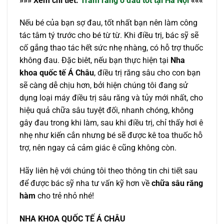
»»» Xem chi ti
ế
t:
Trám răng
ở
đâu t
ố
t t
ạ
i Hà N
ộ
i
«««
Nếu bé của bạn sợ đau, tốt nhất bạn nên làm công
tác tâm tý trước cho bé từ từ. Khi điều trị, bác sỹ sẽ
cố gắng thao tác hết sức nhẹ nhàng, có hỗ trợ thuốc
không đau. Đặc biêt, nếu bạn thực hiện tại
Nha
khoa quốc tế Á Châu
, điều trị răng sâu cho con bạn
sẽ càng dễ chịu hơn, bởi hiện chúng tôi đang sử
dụng loại máy điều trị sâu răng và tủy mới nhất, cho
hiệu quả chữa sâu tuyệt đối, nhanh chóng, không
gây đau trong khi làm, sau khi điều trị, chỉ thấy hơi ê
nhẹ như kiến cắn nhưng bé sẽ được kê toa thuốc hỗ
trợ, nên ngay cả cảm giác ê cũng không còn.
Hãy liên hệ với chúng tôi theo thông tin chi tiết sau
để được bác sỹ nha tư vấn kỹ hơn về
chữa sâu răng
hàm
cho trẻ nhỏ nhé!
NHA KHOA QU
Ố
C T
Ế
Á CHÂU