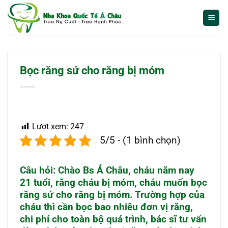
Bỏ
qua
nội
dung
Bọc răng sứ cho răng bị móm
Lượt xem:
247
5/5 - (1 bình chọn)
Câu hỏi: Chào Bs Á Châu, cháu năm nay
21 tuổi, răng cháu bị móm, cháu muốn bọc
răng sứ cho răng bị móm. Trường hợp của
cháu thì cần bọc bao nhiêu đơn vị răng,
chi phí cho toàn bộ quá trình, bác sĩ tư vấn