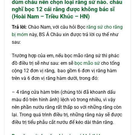
dùm cháu nên chọn loại răng sứ nào. cháu
nghĩ bọc 12 cái răng được không bác sĩ
(Hoài Nam – Triều Khúc – HN)
Trả lời:
Chào Nam, với câu hỏi Bọc
răng sứ cho răng
bị móm
này, BS Á Châu xin được trả lời cụ thể như
sau:
Trường hợp của em, nếu bọc mão răng sứ thì phác
đồ điều trị sẽ như sau: em sẽ
bọc mão sứ
cho tổng
cộng 12 đơn vị răng, bao gồm 6 đơn vị răng hàm
trên và 6 đơn vị răng hàm dưới, trong đó:
– 4 răng cửa hàm trên (chúng tôi đã khoanh dấu
màu đỏ trên hình ảnh) lệch vô trong nhiều, vì vậy
nên phần nướu răng rất thấp so với những răng còn
lại. Trong quá trình điều trị, những răng này sẽ được
điều trị tiểu phẫu cắt nướu để kéo dài thân răng.