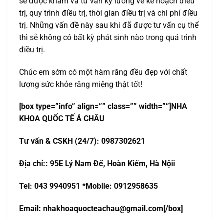
sẽ được khám và tư vấn kỹ lưỡng về kế hoạch điều
trị, quy trình điều trị, thời gian điều trị và chi phí điều
trị. Những vấn đề này sau khi đã được tư vấn cụ thể
thì sẽ không có bất kỳ phát sinh nào trong quá trình
điều trị.
Chúc em sớm có một hàm răng đều đẹp với chất
lượng sức khỏe răng miệng thật tốt!
[box type=”info” align=”” class=”” width=””]NHA
KHOA QU
Ố
C T
Ế
Á CHÂU
T
ư
v
ấ
n & CSKH (24/7): 0987302621
Đ
ị
a ch
ỉ
:
: 95E Lý Nam Đế, Hoàn Kiếm, Hà Nội
i
Tel: 043 9940951 *Mobile: 0912958635
Email:
nhakhoaquocteachau@gmail.com
[/box]