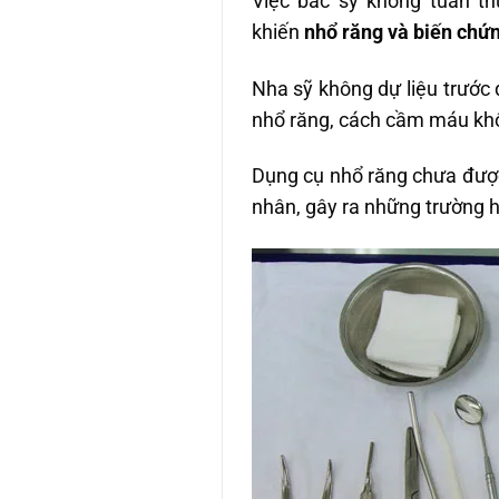
Việc bác sỹ không tuân th
khiến
nhổ răng và biến chứ
Nha sỹ không dự liệu trước 
nhổ răng, cách cầm máu kh
Dụng cụ nhổ răng chưa được
nhân, gây ra những trường 