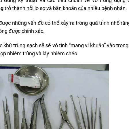
ủ đúng kỹ thuật và các tiêu chuẩn về vô trùng dụng
ng
trở thành nỗi lo sợ và băn khoăn của nhiều bệnh nhân.
được những vấn đề có thể xảy ra trong quá trình nhổ răng 
ông được chính xác.
 khử trùng sạch sẽ sẽ vô tình “mang vi khuẩn” vào tron
hợp nhiễm trùng và lây nhiễm chéo.