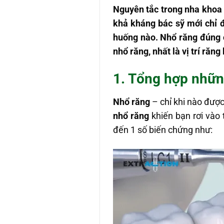
Nguyên tắc trong nha khoa l
khả kháng bác sỹ mới chỉ 
huống nào. Nhổ răng đúng c
nhổ răng, nhất là vị trí răng
1. T
ổng hợp nhữn
Nhổ răng
– chỉ khi nào được
nhổ răng
khiến bạn rơi vào t
đến 1 số biến chứng như: