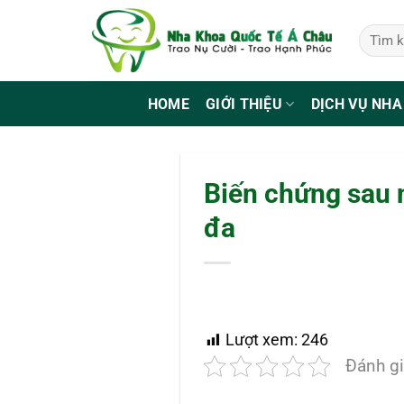
Bỏ
qua
nội
dung
HOME
GIỚI THIỆU
DỊCH VỤ NHA
Biến chứng sau n
đa
Lượt xem:
246
Đánh gi