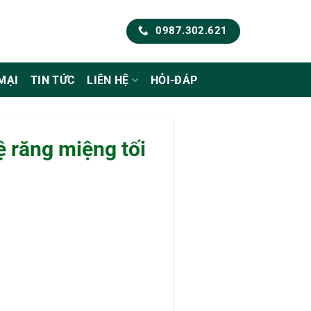
0987.302.621
MẠI
TIN TỨC
LIÊN HỆ
HỎI-ĐÁP
ệ răng miệng tối