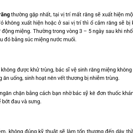
 răng
thường gặp nhất, tại vị trí mất răng sẽ xuất hiện
không xuất hiện hoặc ở sai vị trí thì ổ cắm răng sẽ b
̉ động miệng. Thường trong vòng 3 – 5 ngày sau khi nhổ r
iều đó bằng súc miệng nước muối.
g không được khử trùng, bác sĩ vệ sinh răng miệng không 
 ăn uống, sinh hoạt nên vết thương bị nhiễm trùng.
ợc ngăn chặn bằng cách bạn nhờ bác sỹ kê đơn thuốc kháng 
̉ bớt đau và sưng.
kém, không đúng kỹ thuật sẽ làm tổn thương đến dây t