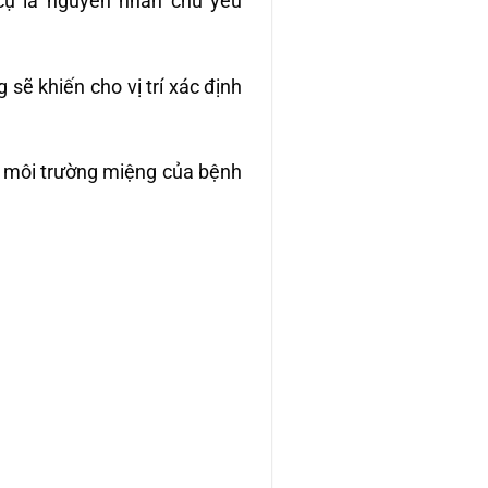
 cụ là nguyên nhân chủ yếu
sẽ khiến cho vị trí xác định
g môi trường miệng của bệnh