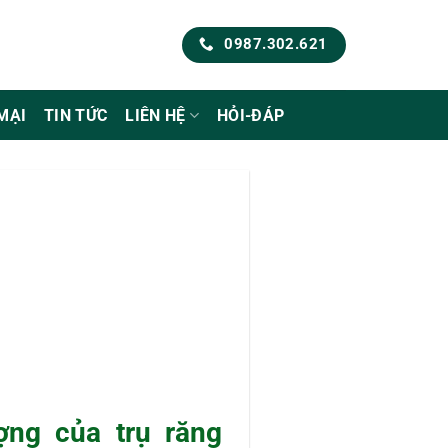
0987.302.621
MẠI
TIN TỨC
LIÊN HỆ
HỎI-ĐÁP
ượng của trụ răng