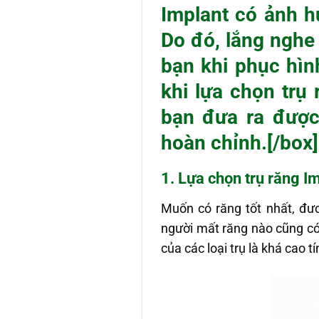
Implant có ảnh h
Do đó, lắng nghe 
bạn khi phục hìn
khi lựa chọn trụ
bạn đưa ra được
hoàn chỉnh.[/box]
1. Lựa
chọn trụ răng I
Muốn có răng tốt nhất, đươ
người mất răng nào cũng có 
của các loại trụ là khá cao t