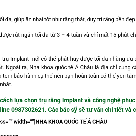
i đa, giúp ăn nhai tốt như răng thật, duy trì răng bền đẹp 
được rút ngắn tối đa từ 3 – 4 tuần và chỉ mất 15 phút c
 trụ Implant mới có thể phát huy được tối đa những ưu 
. Ngoài ra, Nha khoa quốc tế Á Châu là địa chỉ cung cấ
à tem bảo hành cụ thể nên bạn hoàn toàn có thể yên tâ
 nhất.
 cách
lựa chọn trụ răng Implant
và công nghệ phục h
line 0987302621. Các bác sỹ sẽ tư vấn chi tiết và 
class=”” width=””]NHA KHOA QU
Ố
C T
Ế
Á CHÂU