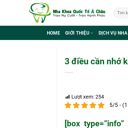
Bỏ
qua
nội
dung
HOME
GIỚI THIỆU
DỊCH VỤ NHA
3 điều cần nhớ k
Lượt xem:
254
5/5 - (
[box type=”info”