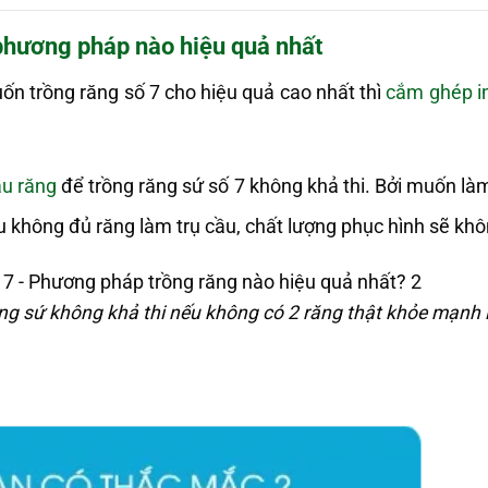
phương pháp nào hiệu quả nhất
ốn trồng răng số 7 cho hiệu quả cao nhất thì
cắm ghép i
ầu răng
để trồng răng sứ số 7 không khả thi. Bởi muốn là
ếu không đủ răng làm trụ cầu, chất lượng phục hình sẽ kh
ng sứ không khả thi nếu không có 2 răng thật khỏe mạnh 