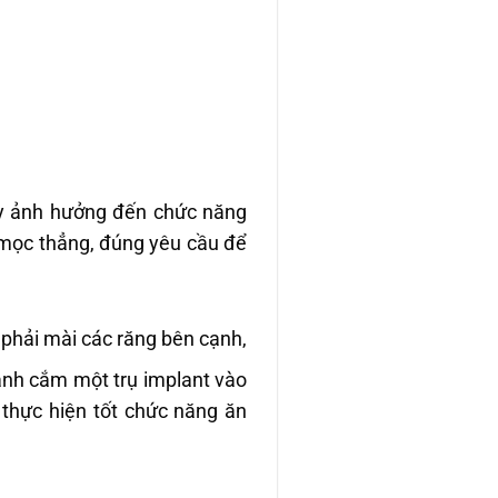
gây ảnh hưởng đến chức năng
8 mọc thẳng, đúng yêu cầu để
 phải mài các răng bên cạnh,
hành cắm một trụ implant vào
 thực hiện tốt chức năng ăn