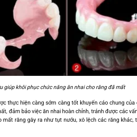
 ưu giúp khôi phục chức năng ăn nhai cho răng đã mất
ược thực hiện càng sớm càng tốt khuyến cáo chung của 
mất, đảm bảo việc ăn nhai hoàn chỉnh, tránh được các v
mất răng gây ra như tụt nướu, xô lệch các răng khác, 