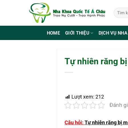
Bỏ
qua
nội
dung
HOME
GIỚI THIỆU
DỊCH VỤ NHA
Tự nhiên răng b
Lượt xem:
212
Đánh gi
Câu hỏi:
Tự nhiên răng bị m