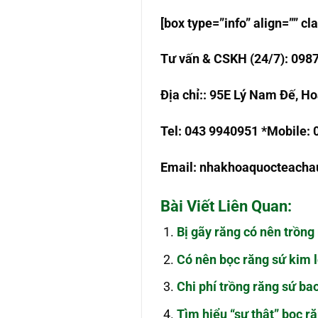
[box type=”info” align=”” 
T
ư
v
ấ
n & CSKH (24/7): 098
Đ
ị
a ch
ỉ
:
: 95E Lý Nam Đế, Ho
Tel: 043 9940951 *Mobile:
Email:
nhakhoaquocteach
Bài Viết Liên Quan:
Bị gãy răng có nên trồng
Có nên bọc răng sứ kim 
Chi phí trồng răng sứ ba
Tìm hiểu “sự thật” bọc 