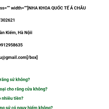
class=”” width=””]NHA KHOA QU
Ố
C T
Ế
Á CHÂU
7302621
àn Kiếm, Hà Nội
i
 0912958635
au@gmail.com
[/box]
 răng sứ không?
loại cho răng cửa không?
o nhiêu tiền?
răng sứ có nguy hiểm không?