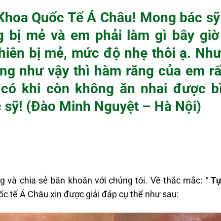
Khoa Quốc Tế Á Châu! Mong bác sỹ 
g bị mẻ và em phải làm gì bây giờ
hiên bị mẻ, mức độ nhẹ thôi ạ. Như
ng như vậy thì hàm răng của em r
 có khi còn không ăn nhai được b
 sỹ! (Đào Minh Nguyệt – Hà Nội)
g và chia sẻ băn khoăn với chúng tôi. Về thắc mắc: “
Tự
ốc tế Á Châu xin được giải đáp cụ thể như sau: