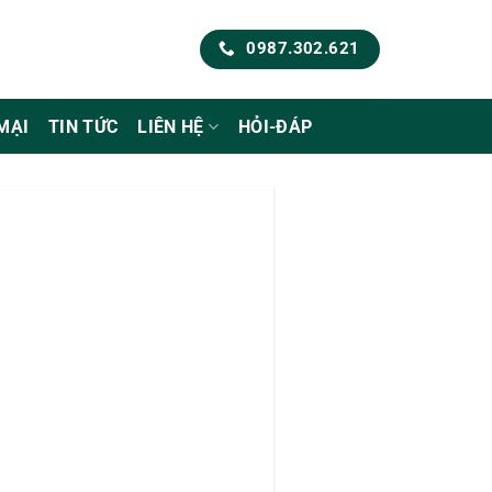
0987.302.621
MẠI
TIN TỨC
LIÊN HỆ
HỎI-ĐÁP