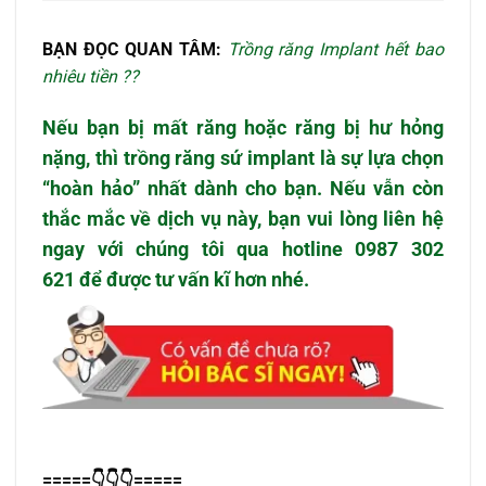
BẠN ĐỌC QUAN TÂM:
Trồng răng Implant hết bao
nhiêu tiền ??
Nếu bạn bị mất răng hoặc răng bị hư hỏng
nặng, thì
trồng răng sứ implant
là sự lựa chọn
“hoàn hảo” nhất dành cho bạn. Nếu vẫn còn
thắc mắc về dịch vụ này, bạn vui lòng liên hệ
ngay với chúng tôi qua
hotline 0987 302
621
để được tư vấn kĩ hơn nhé.
=====
👇👇👇
=====