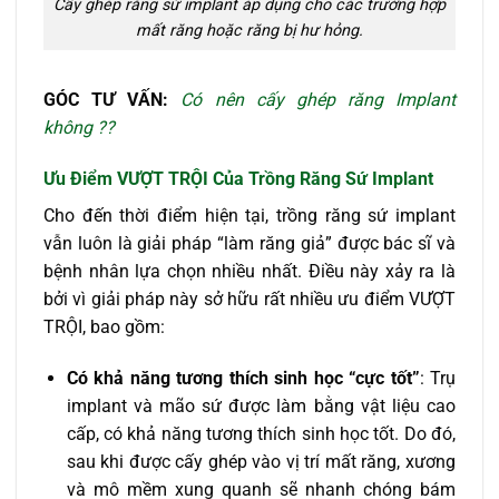
Cấy ghép răng sứ implant áp dụng cho các trường hợp
mất răng hoặc răng bị hư hỏng.
GÓC TƯ VẤN:
Có nên cấy ghép răng Implant
không ??
Ưu Điểm VƯỢT TRỘI Của Tr
ồ
ng Răng S
ứ
Implant
Cho đến thời điểm hiện tại, trồng răng sứ implant
vẫn luôn là giải pháp “làm răng giả” được bác sĩ và
bệnh nhân lựa chọn nhiều nhất. Điều này xảy ra là
bởi vì giải pháp này sở hữu rất nhiều ưu điểm VƯỢT
TRỘI, bao gồm:
Có khả năng tương thích sinh học “cực tốt”
: Trụ
implant và mão sứ được làm bằng vật liệu cao
cấp, có khả năng tương thích sinh học tốt. Do đó,
sau khi được cấy ghép vào vị trí mất răng, xương
và mô mềm xung quanh sẽ nhanh chóng bám