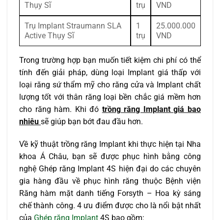
Thụy Sĩ
trụ
VND
Trụ Implant Straumann SLA
1
25.000.000
Active Thụy Sĩ
trụ
VND
Trong trường hợp bạn muốn tiết kiệm chi phí có thể
tính đến giải pháp, dùng loại Implant giá thấp với
loại răng sứ thẩm mỹ cho răng cửa và Implant chất
lượng tốt với thân răng loại bền chắc giá mềm hơn
cho răng hàm. Khi đó
trồng răng Implant giá bao
nhiêu
sẽ giúp bạn bớt đau đầu hơn.
Về kỹ thuật trồng răng Implant khi thực hiện tại Nha
khoa Á Châu, bạn sẽ được phục hình bằng công
nghệ Ghép răng Implant 4S hiện đại do các chuyên
gia hàng đầu về phục hình răng thuộc Bệnh viện
Răng hàm mặt danh tiếng Forsyth – Hoa kỳ sáng
chế thành công. 4 ưu điểm được cho là nổi bật nhất
của
Ghép răng Implant
4S bao gồm: