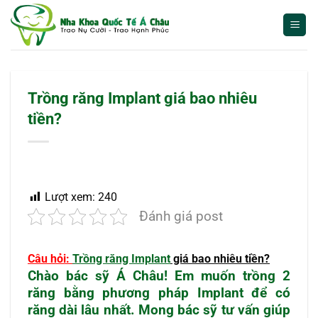
Bỏ
qua
nội
dung
Trồng răng Implant giá bao nhiêu
tiền?
Lượt xem:
240
Đánh giá post
Câu hỏi:
Trồng răng Implant
giá bao nhiêu tiền?
Chào bác sỹ Á Châu! Em muốn trồng 2
răng bằng phương pháp Implant để có
răng dài lâu nhất. Mong bác sỹ tư vấn giúp