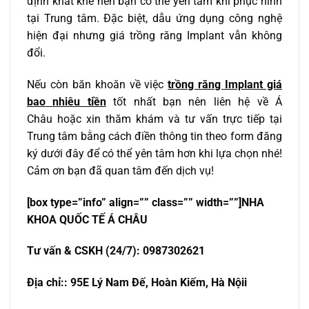
định khắt khe nên bạn có thể yên tâm khi phục hình
tại Trung tâm. Đặc biệt, dẫu ứng dụng công nghệ
hiện đại nhưng giá trồng răng Implant vẫn không
đổi.
Nếu còn băn khoăn về việc
trồng răng Implant giá
bao nhiêu tiền
tốt nhất bạn nên liên hệ về Á
Châu hoặc xin thăm khám và tư vấn trực tiếp tại
Trung tâm bằng cách điền thông tin theo form đăng
ký dưới đây để có thể yên tâm hơn khi lựa chọn nhé!
Cảm ơn bạn đã quan tâm đến dịch vụ!
[box type=”info” align=”” class=”” width=””]NHA
KHOA QU
Ố
C T
Ế
Á CHÂU
T
ư
v
ấ
n & CSKH (24/7): 0987302621
Đ
ị
a ch
ỉ
:
: 95E Lý Nam Đế, Hoàn Kiếm, Hà Nội
i