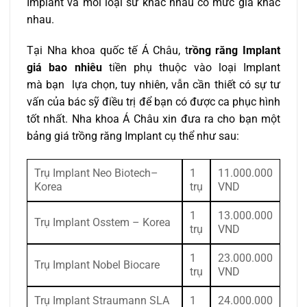
Implant và mỗi loại sứ khác nhau có mức giá khác
nhau.
Tại Nha khoa quốc tế Á Châu, t
rồng răng Implant
giá bao nhiêu
tiền phụ thuộc vào loại Implant
mà bạn lựa chọn, tuy nhiên, vẫn cần thiết có sự tư
vấn của bác sỹ điều trị để bạn có được ca phục hình
tốt nhất. Nha khoa Á Châu xin đưa ra cho bạn một
bảng giá trồng răng Implant cụ thể như sau:
Trụ Implant Neo Biotech–
1
11.000.000
Korea
trụ
VND
1
13.000.000
Trụ Implant Osstem – Korea
trụ
VND
1
23.000.000
Trụ Implant Nobel Biocare
trụ
VND
Trụ Implant Straumann SLA
1
24.000.000