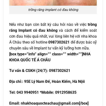
trồng răng implant có đau không
Nếu như bạn còn bất kỳ câu hỏi nào về việc
trồng
răng Implant có đau không
và cách để kiểm soát
cơn đau hiệu quả nhất, vui lòng liên hệ với nha khoa
Á Châu theo số hotline
0987302621
để được bác sỹ
chuyên sâu về Implant tư vấn kỹ lưỡng hơn nữa.
[box type=”info” align=”” class=”” width=””]NHA
KHOA QU
Ố
C T
Ế
Á CHÂU
T
ư
v
ấ
n & CSKH (24/7): 0987302621
Đ
ị
a ch
ỉ
:
: 95E Lý Nam Đế, Hoàn Kiếm, Hà Nội
i
Tel: 043 9940951 *Mobile: 0912958635
Email:
nhakhoaquocteachau@gmail.com
[/box]