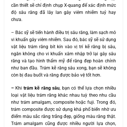
cần thiết sẽ chỉ định chụp X-quang để xác định mức
độ sâu răng đã lây lan gây viêm nhiễm tuỷ hay
chưa.
– Bác sỹ sẽ tiến hành điều trị sâu răng, làm sạch mô
vi khuẩn gây viêm nhiễm. Sau đó, bác sỹ sẽ sử dụng
vật liệu trám răng bít kín vào vị trí kẽ răng bị sâu,
ngăn không cho vi khuẩn xâm nhập trở lại gây sâu
răng và tạo hình thẩm mỹ để răng đẹp hoàn chỉnh
như ban đầu. Trám kẽ răng sâu xong, bạn sẽ không
còn bị đau buốt và răng được bảo vệ tốt hơn.
–
Khi
trám kẽ răng sâu
, bạn có thể lựa chọn nhiều
loại vật liệu trám răng khác nhau tuỳ theo nhu cầu
như trám amalgam, composite hoặc fuji. Trong đó,
trám composite được sử dụng khá phổ biến nhờ ưu
điểm màu sắc răng trắng đẹp, giống màu răng thật.
Trám amalgam cũng được nhiều người lựa chọn,