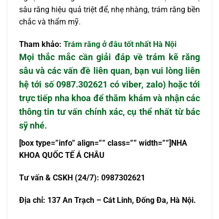
sâu răng hiệu quả triệt để, nhẹ nhàng, trám răng bền
chắc và thẩm mỹ.
Tham khảo:
Trám răng ở đâu tốt nhất Hà Nội
Mọi thắc mắc cần giải đáp về
trám kẽ răng
sâu
và các vấn đề liên quan, bạn vui lòng liên
hệ tới số 0987.302621
có
viber, zalo)
hoặc tới
trực tiếp nha khoa để thăm khám và nhận các
thông tin tư vấn chính xác, cụ thể nhất từ bác
sỹ nhé.
[box type=”info” align=”” class=”” width=””]NHA
KHOA QU
Ố
C T
Ế
Á CHÂU
T
ư
v
ấ
n & CSKH (24/7): 0987302621
Đ
ị
a ch
ỉ
: 137 An Tr
ạch – Cát Linh, Đống Đa, Hà Nội.