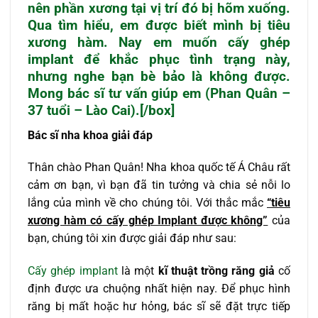
nên phần xương tại vị trí đó bị hõm xuống.
Qua tìm hiểu, em được biết mình bị tiêu
xương hàm. Nay em muốn cấy ghép
implant để khắc phục tình trạng này,
nhưng nghe bạn bè bảo là không được.
Mong bác sĩ tư vấn giúp em (Phan Quân –
37 tuổi – Lào Cai).[/box]
Bác sĩ nha khoa giải đáp
Thân chào Phan Quân! Nha khoa quốc tế Á Châu rất
cảm ơn bạn, vì bạn đã tin tưởng và chia sẻ nỗi lo
lắng của mình về cho chúng tôi. Với thắc mắc
“tiêu
xương hàm có cấy ghép Implant được không”
của
bạn, chúng tôi xin được giải đáp như sau:
Cấy ghép implant
là một
kĩ thuật trồng răng giả
cố
định được ưa chuộng nhất hiện nay. Để phục hình
răng bị mất hoặc hư hỏng, bác sĩ sẽ đặt trực tiếp