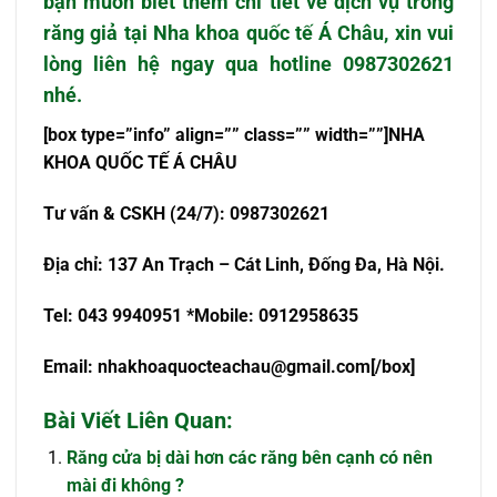
bạn muốn biết thêm chi tiết về dịch vụ trồng
răng giả tại
Nha khoa quốc tế Á Châu
, xin vui
lòng liên hệ ngay qua
hotline 0987302621
nhé.
[box type=”info” align=”” class=”” width=””]NHA
KHOA QU
Ố
C T
Ế
Á CHÂU
T
ư
v
ấ
n & CSKH (24/7): 0987302621
Đ
ị
a ch
ỉ
: 137 An Tr
ạch – Cát Linh, Đống Đa, Hà Nội.
Tel: 043 9940951 *Mobile: 0912958635
Email:
nhakhoaquocteachau@gmail.com
[/box]
Bài Viết Liên Quan:
Răng cửa bị dài hơn các răng bên cạnh có nên
mài đi không ?