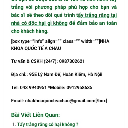
trắng với phương pháp phù hợp cho bạn và
bác sĩ sẽ theo dõi quá trình t
ẩy trắng răng tại
nhà có độc hại gì không
để đảm bảo an toàn
cho khách hàng.
[box type=”info” align=”” class=”” width=””]NHA
KHOA QU
Ố
C T
Ế
Á CHÂU
T
ư
v
ấ
n & CSKH (24/7): 0987302621
Đ
ị
a ch
ỉ
:
: 95E Lý Nam Đế, Hoàn Kiếm, Hà Nội
i
Tel: 043 9940951 *Mobile: 0912958635
Email:
nhakhoaquocteachau@gmail.com
[/box]
Bài Viết Liên Quan:
Tẩy trắng răng có hại không ?