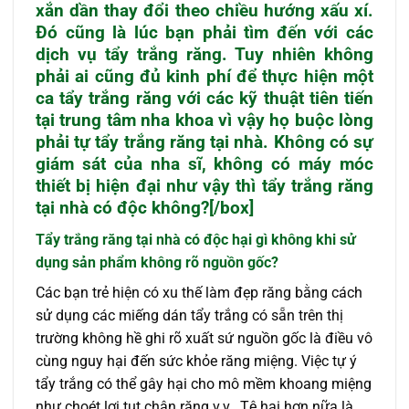
xắn dần thay đổi theo chiều hướng xấu xí.
Đó cũng là lúc bạn phải tìm đến với các
dịch vụ tẩy trắng răng. Tuy nhiên không
phải ai cũng đủ kinh phí để thực hiện một
ca tẩy trắng răng với các kỹ thuật tiên tiến
tại trung tâm nha khoa vì vậy họ buộc lòng
phải tự tẩy trắng răng tại nhà. Không có sự
giám sát của nha sĩ, không có máy móc
thiết bị hiện đại như vậy thì tẩy trắng răng
tại nhà có độc không?[/box]
Tẩy trắng răng tại nhà có độc hại gì không khi sử
dụng sản phẩm không rõ nguồn gốc?
Các bạn trẻ hiện có xu thế làm đẹp răng bằng cách
sử dụng các miếng dán tẩy trắng có sẵn trên thị
trường không hề ghi rõ xuất sứ nguồn gốc là điều vô
cùng nguy hại đến sức khỏe răng miệng. Việc tự ý
tẩy trắng có thể gây hại cho mô mềm khoang miệng
như choét lợi tụt chân răng v.v.. Tệ hại hơn nữa là