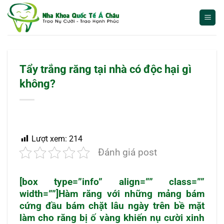
Bỏ
qua
nội
dung
Tẩy trắng răng tại nhà có độc hại gì
không?
Lượt xem:
214
Đánh giá post
[box type=”info” align=”” class=””
width=””]Hàm răng với những mảng bám
cứng đầu bám chặt lâu ngày trên bề mặt
làm cho răng bị ố vàng khiến nụ cười xinh