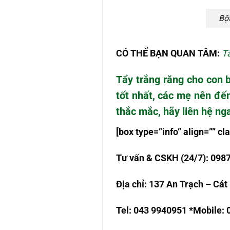
Bộ
CÓ THỂ BẠN QUAN TÂM:
Tẩ
Tẩy trắng răng cho con 
tốt nhất, các mẹ nên đến
thắc mắc, hãy liên hệ ng
[box type=”info” align=”” 
T
ư
v
ấ
n & CSKH (24/7): 098
Đ
ị
a ch
ỉ
: 137 An Tr
ạch – Cát 
Tel: 043 9940951 *Mobile: