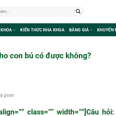
 KHOA
KIẾN THỨC NHA KHOA
BẢNG GIÁ
KHUYẾN 
cho con bú có được không?
á post
align=”” class=”” width=””]Câu hỏi