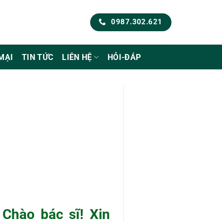
0987.302.621
MẠI
TIN TỨC
LIÊN HỆ
HỎI-ĐÁP
: Chào bác sĩ! Xin