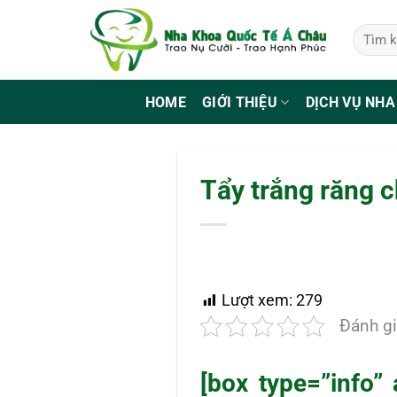
Bỏ
qua
nội
dung
HOME
GIỚI THIỆU
DỊCH VỤ NHA
Tẩy trắng răng 
Lượt xem:
279
Đánh gi
[box type=”info” 