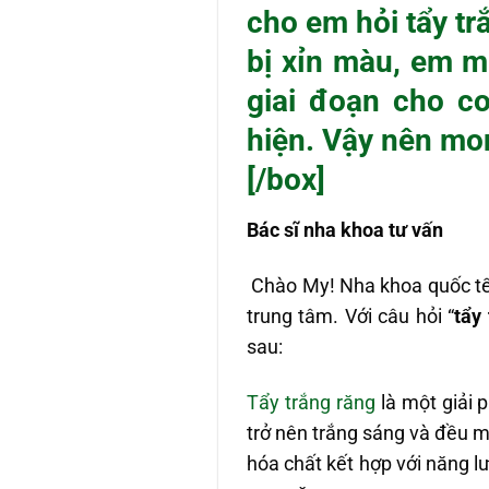
cho em hỏi tẩy t
bị xỉn màu, em m
giai đoạn cho c
hiện. Vậy nên mo
[/box]
Bác sĩ nha khoa tư vấn
Chào My! Nha khoa quốc tế Á
trung tâm. Với câu hỏi “
tẩy
sau:
Tẩy trắng răng
là một giải 
trở nên trắng sáng và đều 
hóa chất kết hợp với năng l