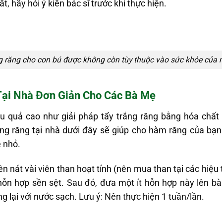
ất, hãy hỏi ý kiến bác sĩ trước khi thực hiện.
g răng cho con bú được không còn tùy thuộc vào sức khỏe của 
Tại Nhà Đơn Giản Cho Các Bà Mẹ
u quả cao như giải pháp tẩy trắng răng bằng hóa chất
ng răng tại nhà dưới đây sẽ giúp cho hàm răng của bạ
ẻ nhỏ.
ên nát vài viên than hoạt tính (nên mua than tại các hiệu t
hỗn hợp sền sệt. Sau đó, đưa một ít hỗn hợp này lên bà
g lại với nước sạch. Lưu ý: Nên thực hiện 1 tuần/lần.