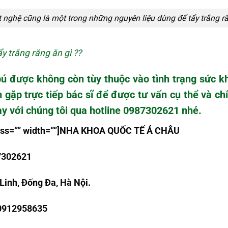
t
nghệ cũng là một trong những nguyên liệu dùng để tẩy trắng r
y trắng răng ăn gì ??
bú được không còn tùy thuộc vào tình trạng sức kh
 gặp trực tiếp bác sĩ để được tư vấn cụ thể và c
ay với chúng tôi qua
hotline 0987302621
nhé.
class=”” width=””]NHA KHOA QU
Ố
C T
Ế
Á CHÂU
7302621
Linh, Đống Đa, Hà Nội.
 0912958635