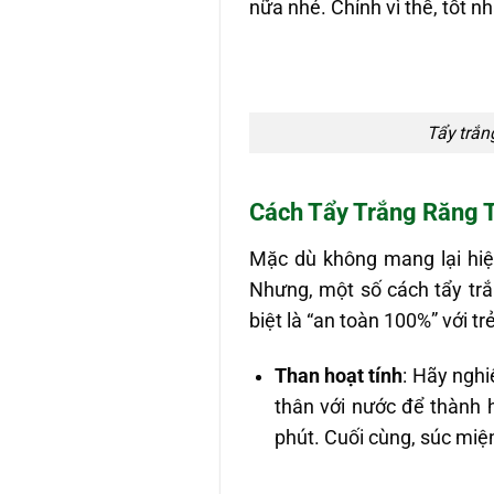
nữa nhé. Chính vì thế, tốt nh
Tẩy trắn
Cách Tẩy Trắng Răng 
Mặc dù không mang lại hiệ
Nhưng, một số cách tẩy trắ
biệt là “an toàn 100%” với tr
Than hoạt tính
: Hãy nghi
thân với nước để thành 
phút. Cuối cùng, súc miện