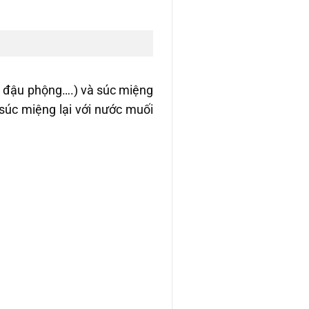
u đậu phộng….) và súc miệng
 súc miệng lại với nước muối