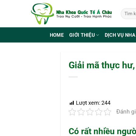
Bỏ
qua
nội
dung
HOME
GIỚI THIỆU
DỊCH VỤ NHA
Giải mã thực hư,
Lượt xem:
244
Đánh gi
Có rất nhiều ngườ