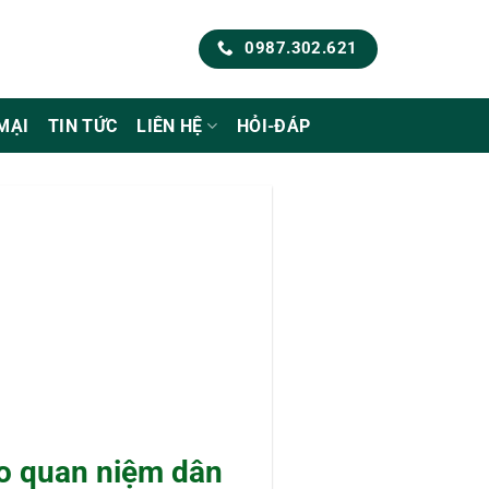
0987.302.621
MẠI
TIN TỨC
LIÊN HỆ
HỎI-ĐÁP
eo quan niệm dân