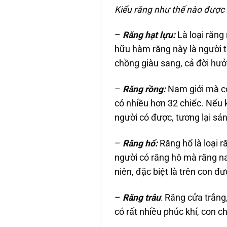
Kiểu răng như thế nào được 
–
Răng hạt lựu:
Là loại răng 
hữu hàm răng này là người th
chồng giàu sang, cả đời hưở
–
Răng rồng:
Nam giới mà có 
có nhiều hơn 32 chiếc. Nếu kế
người có được, tương lại sán
–
Răng hổ:
Răng hổ là loại 
người có răng hô mà răng nan
niên, đặc biệt là trên con đ
–
Răng trâu
: Răng cửa trắng
có rất nhiều phúc khí, con ch