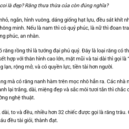
coi là đẹp? Răng thưa thừa của còn đúng nghĩa?
nhỏ, ngắn, hình vuông, dáng giống hạt lựu, đều sát khít n
ông minh. Nếu là nam thì có quý phúc, là nữ thì đoan tra
ng phúc, an nhàn.
răng rồng thì là tướng đại phú quý. Đây là loại răng có th
t hợp với thân hình cao lớn, mặt mũi và tai dài thì gọi là 
g lạn, rộng mở, và có quyền lực, tiền tài hơn người.
răng mà có răng nanh hàm trên mọc nhô hẳn ra. Các nhà 
h lại trắng, dài, miệng đẹp và sắc môi tươi tắn thì chắc 
ường nghệ thuật.
, dài, to và đều, nhiều hơn 32 chiếc được gọi là răng trâ
áu đều tài giỏi, thành đạt.