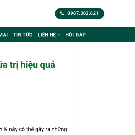
0987.302.621
MẠI
TIN TỨC
LIÊN HỆ
HỎI-ĐÁP
a trị hiệu quả
 lý này có thể gây ra những