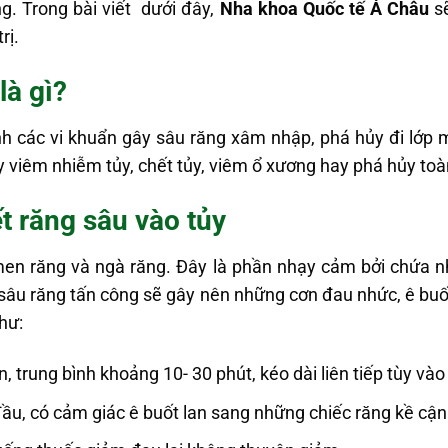
g. Trong bài viết dưới đây,
Nha khoa Quốc tế Á Châu
sẽ
rị.
là gì?
nh các vi khuẩn gây sâu răng xâm nhập, phá hủy đi lớp 
viêm nhiễm tủy, chết tủy, viêm ổ xương hay phá hủy toà
t răng sâu vào tủy
men răng và ngà răng. Đây là phần nhạy cảm bởi chứa 
ẩn sâu răng tấn công sẽ gây nên những cơn đau nhức, ê bu
hư:
, trung bình khoảng 10- 30 phút, kéo dài liên tiếp tùy v
u, có cảm giác ê buốt lan sang những chiếc răng kề cận