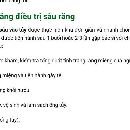
sớm càng tốt.
răng điều trị sâu răng
sâu vào tủy
được thực hiện khá đơn giản và nhanh chón
a được tiến hành sau 1 buổi hoặc 2-3 lần gặp bác sĩ với chi
u:
ăm khám, kiểm tra tổng quát tình trạng răng miệng của ng
g miệng và tiến hành gây tê.
ăng khỏi nướu.
, vệ sinh và làm sạch ống tủy.
ống tủy).