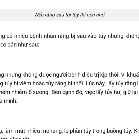
Nếu răng sâu tới tùy thì nên nhổ
ũng có nhiều bệnh nhân răng bị sâu vào tủy nhưng khô
p cơ bản như sau:
ng nhưng không được người bệnh điều trị kịp thời. Vi khu
g tủy bị viêm hoặc tủy răng bị thối. Lúc này, lấy tủy răng 
 viêm nhiễm ổ xương. Bên cạnh đó, việc lấy tủy hư, giữ lạ
ủa mình.
 làm mất nhiều mô răng, lộ phần tủy trong buồng tủy. Kh