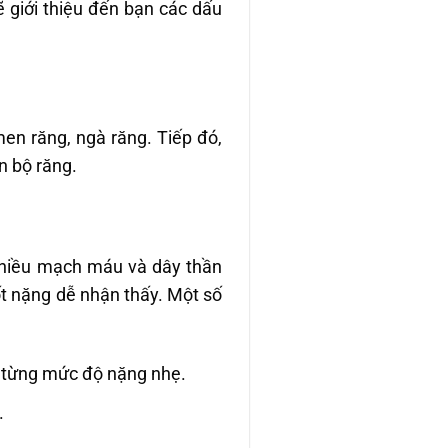
 giới thiệu đến bạn các dấu
men răng, ngà răng. Tiếp đó,
n bộ răng.
nhiều mạch máu và dây thần
ốt nặng dễ nhận thấy. Một số
ào từng mức độ nặng nhẹ.
.