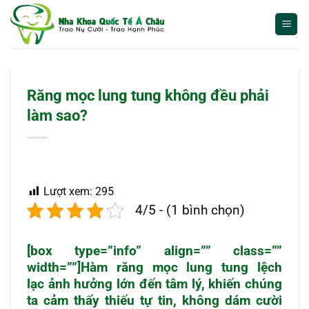
Bỏ
qua
nội
dung
Răng mọc lung tung không đều phải
làm sao?
Lượt xem:
295
4/5 - (1 bình chọn)
[box type=”info” align=”” class=””
width=””]Hàm
răng mọc lung tung
lệch
lạc ảnh hưởng lớn đến tâm lý, khiến chúng
ta cảm thấy thiếu tự tin, không dám cười