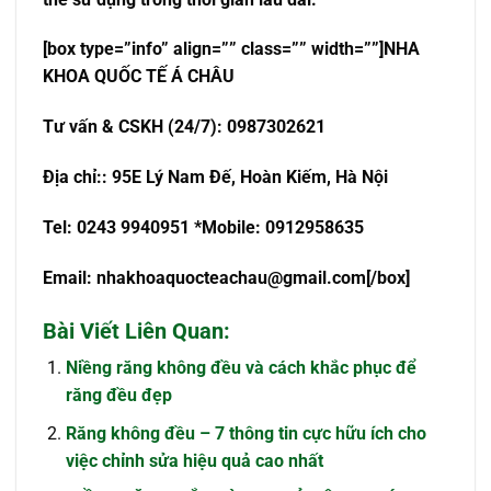
[box type=”info” align=”” class=”” width=””]NHA
KHOA QU
Ố
C T
Ế
Á CHÂU
T
ư
v
ấ
n & CSKH (24/7): 0987302621
Đ
ị
a ch
ỉ
:
: 95E Lý Nam Đế, Hoàn Kiếm, Hà Nội
Tel: 0243 9940951 *Mobile: 0912958635
Email:
nhakhoaquocteachau@gmail.com
[/box]
Bài Viết Liên Quan:
Niềng răng không đều và cách khắc phục để
răng đều đẹp
Răng không đều – 7 thông tin cực hữu ích cho
việc chỉnh sửa hiệu quả cao nhất