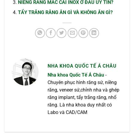
NIỀNG RĂNG MẮC CÀI INOX Ở ĐÂU UY TÍN?
TẨY TRẮNG RĂNG ĂN GÌ VÀ KHÔNG ĂN GÌ?
NHA KHOA QUỐC TẾ Á CHÂU
Nha khoa Quốc Tế Á Châu
-
Chuyên phục hình răng sứ, niềng
răng, veneer sứ,chỉnh nha và ghép
răng implant, tẩy trắng răng, nhổ
răng. Là nha khoa duy nhất có
Labo và CAD/CAM