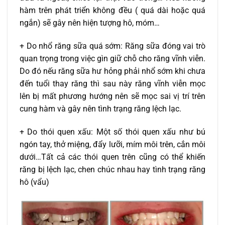
hàm trên phát triển không đều ( quá dài hoặc quá
ngắn) sẽ gây nên hiện tượng hô, móm…
+ Do nhổ răng sữa quá sớm: Răng sữa đóng vai trò
quan trọng trong việc gìn giữ chỗ cho răng vĩnh viễn.
Do đó nếu răng sữa hư hỏng phải nhổ sớm khi chưa
đến tuổi thay răng thì sau này răng vĩnh viễn mọc
lên bị mất phương hướng nên sẽ mọc sai vị trí trên
cung hàm và gây nên tình trạng răng lệch lạc.
+ Do thói quen xấu: Một số thói quen xấu như bú
ngón tay, thở miệng, đẩy lưỡi, mím môi trên, cắn môi
dưới…Tất cả các thói quen trên cũng có thể khiến
răng bị lệch lạc, chen chúc nhau hay tình trạng răng
hô (vẩu)