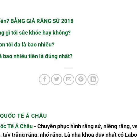
 tiền? BẢNG GIÁ RĂNG SỨ 2018
g gì tới sức khỏe hay không?
n tối đa là bao nhiêu?
 bao nhiêu tiền là đúng nhất?
QUỐC TẾ Á CHÂU
ốc Tế Á Châu
- Chuyên phục hình răng sứ, niềng răng, v
, tẩy trắng răng, nhổ răng. Là nha khoa duy nhất có L