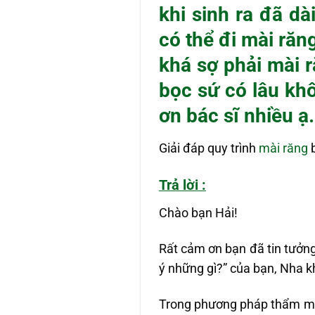
khi sinh ra đã d
có thể đi mài răn
khá sợ phải mài r
bọc sứ có lâu kh
ơn bác sĩ nhiều ạ
Giải đáp quy trình
mài răng
b
Trả lời :
Chào bạn Hải!
Rất cảm ơn bạn đã tin tưởng
ý những gì?” của bạn, Nha k
Trong phương pháp thẩm mỹ 