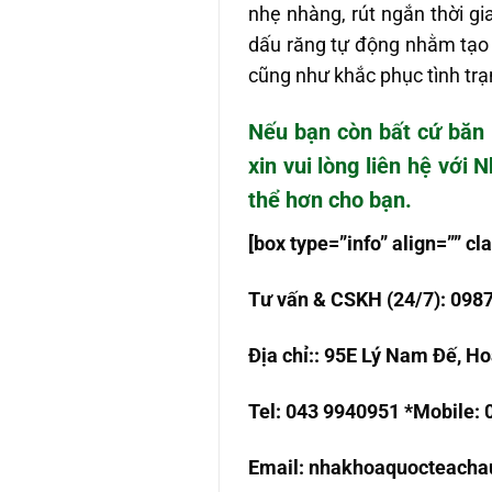
nhẹ nhàng, rút ngắn thời gi
dấu răng tự động nhằm tạo
cũng như khắc phục tình tr
Nếu bạn còn bất cứ băn
xin vui lòng liên hệ với
thể hơn cho bạn.
[box type=”info” align=”” 
T
ư
v
ấ
n & CSKH (24/7): 098
Đ
ị
a ch
ỉ
:
: 95E Lý Nam Đế, Ho
Tel: 043 9940951 *Mobile:
Email:
nhakhoaquocteach