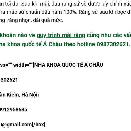
an tối đa. Sau khi mài, dấu răng sứ sẽ được lấy chính xá
 ra mão sứ chuẩn dấu hàm 100%. Răng sứ sau khi bọc đ
ạng răng nhọn, dài quá mức.
 khoăn nào về
quy trình mài răng
cũng như các vấ
 Nha khoa quốc tế Á Châu theo hotline 0987302621.
class=”” width=””]NHA KHOA QU
Ố
C T
Ế
Á CHÂU
7302621
àn Kiếm, Hà Nội
i
 0912958635
au@gmail.com
[/box]