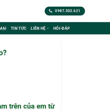
0987.302.621
MẠI
TIN TỨC
LIÊN HỆ
HỎI-ĐÁP
o?
àm trên của em từ