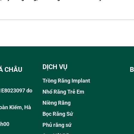
DỊCH VỤ
Á CHÂU
B
Trồng Răng Implant
01E8023097 do
Nhổ Răng Trẻ Em
Niềng Răng
oàn Kiếm, Hà
Bọc Răng Sứ
8h00
Phủ răng sứ