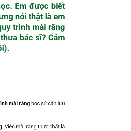
học. Em được biết
ưng nói thật là em
quy trình mài răng
 thưa bác sĩ? Cảm
i).
rình mài răng
bọc sứ cần lưu
g
. Việc mài răng thực chất là