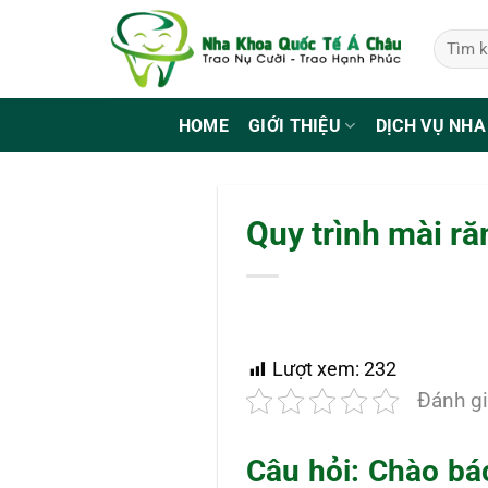
Bỏ
qua
nội
dung
HOME
GIỚI THIỆU
DỊCH VỤ NHA
Quy trình mài r
Lượt xem:
232
Đánh gi
Câu hỏi: Chào bá