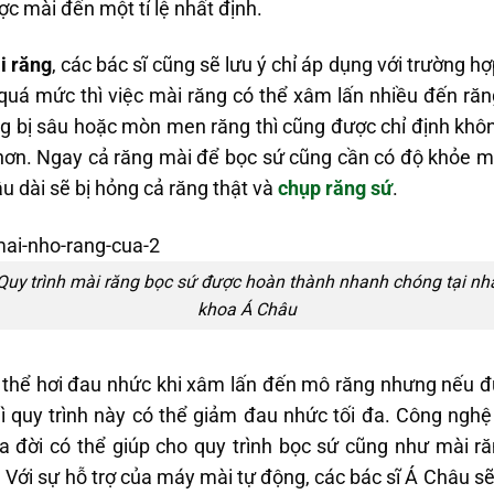
ợc mài đến một tỉ lệ nhất định.
i răng
, các bác sĩ cũng sẽ lưu ý chỉ áp dụng với trường h
 quá mức thì việc mài răng có thể xâm lấn nhiều đến ră
ng bị sâu hoặc mòn men răng thì cũng được chỉ định khô
hơn. Ngay cả răng mài để bọc sứ cũng cần có độ khỏe m
u dài sẽ bị hỏng cả răng thật và
chụp răng sứ
.
Quy trình mài răng bọc sứ được hoàn thành nhanh chóng tại nh
khoa Á Châu
thể hơi đau nhức khi xâm lấn đến mô răng nhưng nếu đ
hì quy trình này có thể giảm đau nhức tối đa. Công nghệ
ra đời có thể giúp cho quy trình bọc sứ cũng như mài 
 Với sự hỗ trợ của máy mài tự động, các bác sĩ Á Châu sẽ