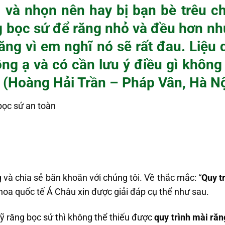
ài và nhọn nên hay bị bạn bè trêu c
g bọc sứ để răng nhỏ và đều hơn nh
ăng vì em nghĩ nó sẽ rất đau. Liệu 
ông ạ và có cần lưu ý điều gì không
. (Hoàng Hải Trần – Pháp Vân, Hà Nộ
ọc sứ an toàn
 và chia sẻ băn khoăn với chúng tôi. Về thắc mắc: “
Quy t
hoa quốc tế Á Châu xin được giải đáp cụ thể như sau.
răng bọc sứ thì không thể thiếu được
quy trình mài răn