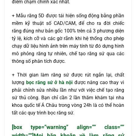
điểm chạm chính xác nhất.
+ Mẫu răng 5D được tái hiện sống động bằng phần
mềm kỹ thuật số CAD/CAM, để cho ra đời chiếc
răng đúng như bản gốc 100% trên cả 3 phương diện
tỷ lệ, kích cỡ và các gờ rãnh khi hệ thống cho phép
chạy dữ liệu hình ảnh trên máy tính từ đó dựng hình
mô phỏng răng tự nhiên, chế tạo răng sứ qua các
thông số phân tích được.
+ Thời gian làm răng sứ được rút ngắn lại, chất
lượng
bọc răng sứ ở hà nội
được nâng cao thay vì
phải chỉnh sửa nhiều lần như với việc chế tạo răng
sứ thủ công. Bạn chỉ cần 2 lần thăm khám tại nha
khoa quốc tế Á Châu trong vòng 24h là có thể hoàn
tất các quy trình bọc răng sứ.
[box type=”warning” align=”” class=””
width=””]Mọi băn khoăn về làm răng sứ