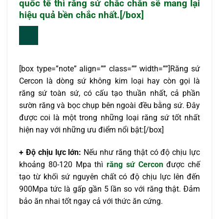
quốc tế thì răng sứ chắc chắn sẽ mang lại
hiệu quả bền chắc nhất.[/box]
[box type=”note” align=”” class=”” width=””]Răng sứ
Cercon là dòng sứ không kim loại hay còn gọi là
răng sứ toàn sứ, có cấu tạo thuần nhất, cả phần
sườn răng và bọc chụp bên ngoài đều bằng sứ. Đây
được coi là một trong những loại răng sứ tốt nhất
hiện nay với những ưu điểm nổi bật:[/box]
+ Độ chịu lực lớn:
Nếu như răng thật có độ chịu lực
khoảng 80-120 Mpa thì
răng sứ Cercon
được chế
tạo từ khối sứ nguyên chất có độ chịu lực lên đến
900Mpa tức là gấp gần 5 lần so với răng thật. Đảm
bảo ăn nhai tốt ngay cả với thức ăn cứng.