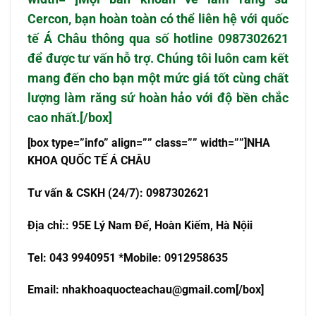
Cercon, bạn hoàn toàn có thể liên hệ với quốc
tế Á Châu thông qua số hotline 0987302621
để được tư vấn hỗ trợ. Chúng tôi luôn cam kết
mang đến cho bạn một mức giá tốt cùng chất
lượng làm răng sứ hoàn hảo với độ bền chắc
cao nhất.[/box]
[box type=”info” align=”” class=”” width=””]NHA
KHOA QU
Ố
C T
Ế
Á CHÂU
T
ư
v
ấ
n & CSKH (24/7): 0987302621
Đ
ị
a ch
ỉ
:
: 95E Lý Nam Đế, Hoàn Kiếm, Hà Nội
i
Tel: 043 9940951 *Mobile: 0912958635
Email:
nhakhoaquocteachau@gmail.com
[/box]