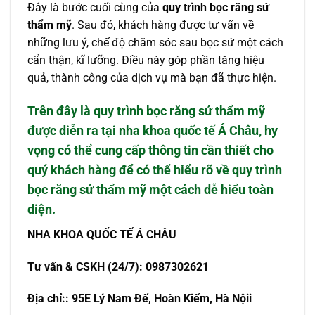
Đây là bước cuối cùng của
quy trình bọc răng sứ
thẩm mỹ
. Sau đó, khách hàng được tư vấn về
những lưu ý, chế độ chăm sóc sau bọc sứ một cách
cẩn thận, kĩ lưỡng. Điều này góp phần tăng hiệu
quả, thành công của dịch vụ mà bạn đã thực hiện.
Trên đây là
quy trình bọc răng sứ thẩm mỹ
được diễn ra tại nha khoa quốc tế Á Châu, hy
vọng có thể cung cấp thông tin cần thiết cho
quý khách hàng để có thể hiểu rõ về quy trình
bọc răng sứ thẩm mỹ một cách dễ hiểu toàn
diện.
NHA KHOA QU
Ố
C T
Ế
Á CHÂU
T
ư
v
ấ
n & CSKH (24/7): 0987302621
Đ
ị
a ch
ỉ
:: 95E Lý Nam Đế, Hoàn Kiếm, Hà Nộii