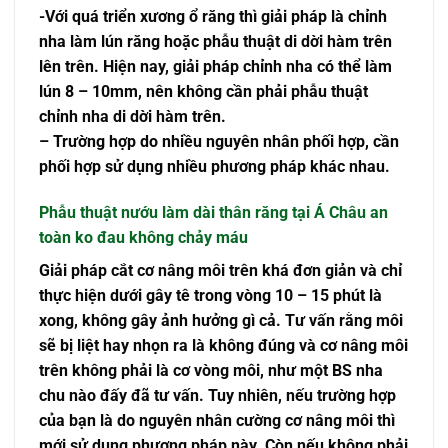
-Với quá triển xương ổ răng thì giải pháp là chỉnh
nha làm lún răng hoặc phẫu thuật di dời hàm trên
lên trên. Hiện nay, giải pháp chỉnh nha có thể làm
lún 8 – 10mm, nên không cần phải phẫu thuật
chỉnh nha di dời hàm trên.
– Trường hợp do nhiều nguyên nhân phối hợp, cần
phối hợp sử dụng nhiều phương pháp khác nhau.
Phẫu thuật nướu làm dài thân răng
tại Á Châu an
toàn ko đau không chảy máu
Giải pháp cắt cơ nâng môi trên khá đơn giản và chỉ
thực hiện dưới gây tê trong vòng 10 – 15 phút là
xong, không gây ảnh hưởng gì cả. Tư vấn rằng môi
sẽ bị liệt hay nhọn ra là không đúng và cơ nâng môi
trên không phải là cơ vòng môi, như một BS nha
chu nào đấy đã tư vấn. Tuy nhiên, nếu trường hợp
của bạn là do nguyên nhân cường cơ nâng môi thì
mới sử dụng phương pháp này. Còn nếu không phải