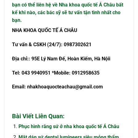
bạn có thể liên hệ về Nha khoa quốc tế Á Châu bất
kể khi nào, các bác sỹ sẽ tư vấn tận tình nhất cho
bạn.
NHA KHOA QU
Ố
C T
Ế
Á CHÂU
T
ư
v
ấ
n & CSKH (24/7): 0987302621
Đ
ị
a ch
ỉ
:
: 95E Lý Nam Đế, Hoàn Kiếm, Hà Nội
i
Tel: 043 9940951
*Mobile: 0912958635
Email:
nhakhoaquocteachau@gmail.com
Bài Viết Liên Quan:
Phục hình răng sứ ở nha khoa quốc tế Á Châu
Mặt dán sứ dental lumineers siêu mỏng thẩm