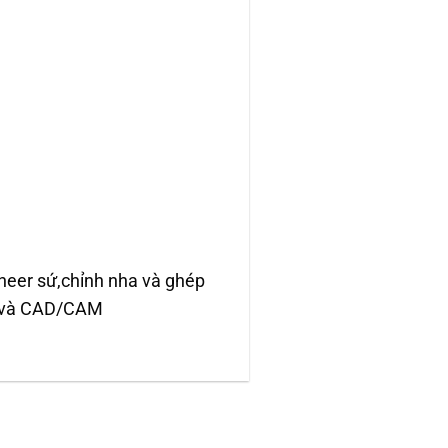
eneer sứ,chỉnh nha và ghép
bo và CAD/CAM