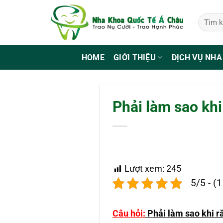
Bỏ
qua
nội
dung
HOME
GIỚI THIỆU
DỊCH VỤ NHA
Phải làm sao kh
Lượt xem:
245
5/5 - (
Câu hỏi:
Phải làm sao khi r