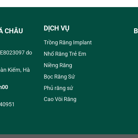
DỊCH VỤ
Á CHÂU
B
Trồng Răng Implant
01E8023097 do
Nhổ Răng Trẻ Em
Niềng Răng
àn Kiếm, Hà
Bọc Răng Sứ
8h00
Phủ răng sứ
Cao Vôi Răng
940951