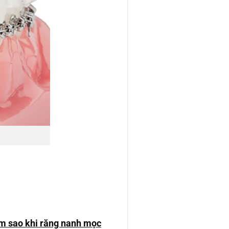
m sao khi răng nanh mọc