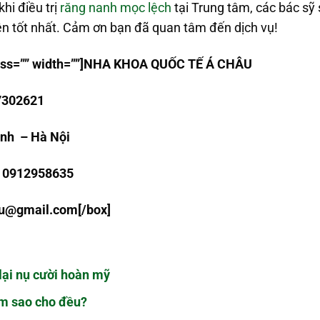
hi điều trị
răng nanh mọc lệch
tại Trung tâm, các bác sỹ 
ện tốt nhất. Cảm ơn bạn đã quan tâm đến dịch vụ!
class=”” width=””]NHA KHOA QU
Ố
C T
Ế
Á CHÂU
7302621
Linh
– Hà N
ộ
i
: 0912958635
au@gmail.com
[/box]
lại nụ cười hoàn mỹ
àm sao cho đều?