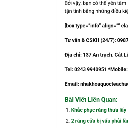
Bởi vậy, bạn có thể yên tâm k
tận tình bằng những điều ki
[box type=”info” align=”” 
T
ư
v
ấ
n & CSKH (24/7): 098
Đ
ị
a ch
ỉ
: 137 An trạch. Cát 
Tel: 0243 9940951 *Mobile
Email:
nhakhoaquocteach
Bài Viết Liên Quan:
Khắc phục răng thưa lấy 
2 răng cửa bị vẩu phải l