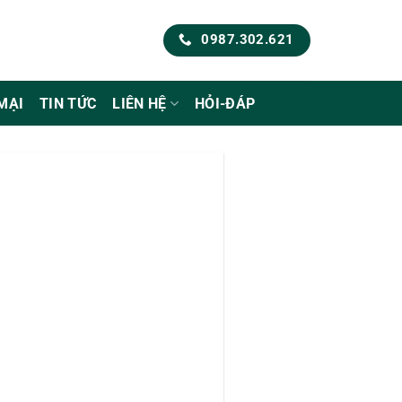
0987.302.621
MẠI
TIN TỨC
LIÊN HỆ
HỎI-ĐÁP