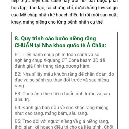
tiếp thực hiện các case này đòi hỏi bắt buộc phải
học tập, đào tạo, có chứng chỉ, được hãng Invisalign
của Mỹ chấp nhận kế hoạch điều trị rồi mới sản xuất
khay, máng niềng cho từng bệnh nhân cụ thể.
8. Quy trình các bước niềng răng
CHUẨN tại Nha khoa quốc tế Á Châu:
B1: Tiến hành chụp phim toàn cảnh và sọ
nghiêng chụp X-quang CT Cone beam 3D để
đánh giá tình trạng răng, xương hàm.
B2: Nha sĩ lấy mẫu khuôn răng để chẩn đoán, đo
đạc và so sánh sự thay đổi trước và sau niềng
răng.
B3: Chụp ảnh theo tiêu chuẩn ảnh trước và sau
điều trị.
B4: Đánh giá ban đầu về sức khỏe răng miệng
như: cao răng, mảng bám, sâu răng.
B5: Trao đổi với người niềng về giá niềng răng,
thời gian, kế hoạch điều trị cho cả liệu trình. Chốt