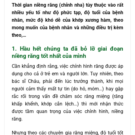
Thời gian niềng răng (chỉnh nha) tùy thuộc vào rất
nhiều yếu tố như độ phức tạp, độ tuổi của bệnh
nhân, mức độ khó dễ của khớp xương hàm, theo
mong muốn của bệnh nhân và những điều trị kèm
theo,…
1. Hầu hết chúng ta đã bỏ lỡ giai đoạn
niềng răng tốt nhất của mình
Cần khẳng định rằng, việc chỉnh hình răng được áp
dụng cho cả ở trẻ em và người lớn. Tuy nhiên, theo
bác sĩ Châu, phải đến lúc trưởng thành, khi mọi
người cảm thấy mất tự tin (do hô, móm…) hay gặp
rắc rối trong vấn đề chăm sóc răng miệng (răng
khấp khểnh, khớp cắn lệch…) thì mới nhận thức
được tầm quan trọng của việc chỉnh hình, niềng
răng.
Nhưng theo các chuyên gia răng miệng, độ tuổi tốt