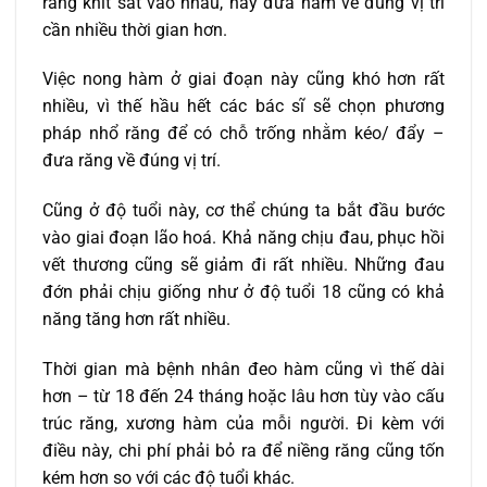
răng khít sát vào nhau, hay đưa hàm về đúng vị trí
cần nhiều thời gian hơn.
Việc nong hàm ở giai đoạn này cũng khó hơn rất
nhiều, vì thế hầu hết các bác sĩ sẽ chọn phương
pháp nhổ răng để có chỗ trống nhằm kéo/ đẩy –
đưa răng về đúng vị trí.
Cũng ở độ tuổi này, cơ thể chúng ta bắt đầu bước
vào giai đoạn lão hoá. Khả năng chịu đau, phục hồi
vết thương cũng sẽ giảm đi rất nhiều. Những đau
đớn phải chịu giống như ở độ tuổi 18 cũng có khả
năng tăng hơn rất nhiều.
Thời gian mà bệnh nhân đeo hàm cũng vì thế dài
hơn – từ 18 đến 24 tháng hoặc lâu hơn tùy vào cấu
trúc răng, xương hàm của mỗi người. Đi kèm với
điều này, chi phí phải bỏ ra để niềng răng cũng tốn
kém hơn so với các độ tuổi khác.