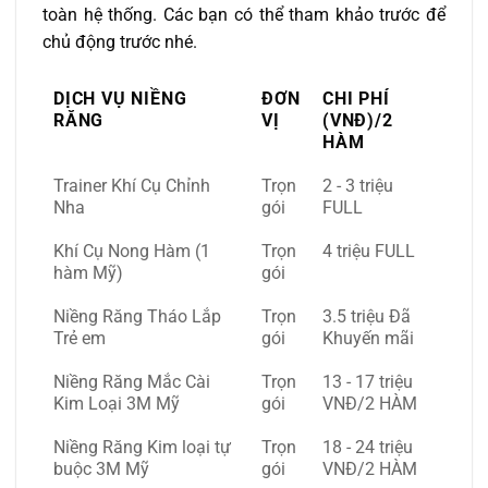
toàn hệ thống. Các bạn có thể tham khảo trước để
chủ động trước nhé.
DỊCH VỤ NIỀNG
ĐƠN
CHI PHÍ
RĂNG
VỊ
(VNĐ)/2
HÀM
Trainer Khí Cụ Chỉnh
Trọn
2 - 3 triệu
Nha
gói
FULL
Khí Cụ Nong Hàm (1
Trọn
4 triệu FULL
hàm Mỹ)
gói
Niềng Răng Tháo Lắp
Trọn
3.5 triệu Đã
Trẻ em
gói
Khuyến mãi
Niềng Răng Mắc Cài
Trọn
13 - 17 triệu
Kim Loại 3M Mỹ
gói
VNĐ/2 HÀM
Niềng Răng Kim loại tự
Trọn
18 - 24 triệu
buộc 3M Mỹ
gói
VNĐ/2 HÀM