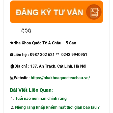
=====
👇👇👇
=====
⚜
️Nha Khoa Quốc Tế Á Châu – 5
Sao
☎️
Liên hệ : 0987 302 621 ** 0243 9940951
🏠
Địa chỉ : 137, An Trạch, Cát Linh, Hà Nội
💻
Website:
https://nhakhoaquocteachau.vn/
Bài Viết Liên Quan:
Tuổi nào nên nắn chỉnh răng
Niềng răng khấp khểnh mất thời gian bao lâu ?