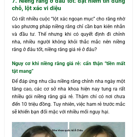
7. Niềng răng ở đâu tốt: đặt niềm tin đúng
chỗ, lột xác vi diệu
Có rất nhiều cuộc “lột xác ngoạn mục” cho răng nhờ
vào phương pháp niềng răng chỉ cần bạn kiên nhẫn
và đầu tư. Thế nhưng khi có quyết định đi chỉnh
nha, nhiều người không khỏi thắc mắc nên niềng
răng ở đâu tốt, niềng răng giá rẻ ở đâu?
Nguy cơ khi niềng răng giá rẻ: cẩn thận “tiền mất
tật mang”
Để đáp ứng nhu cầu niềng răng chỉnh nha ngày một
tăng cao, các cơ sở nha khoa hiện nay tung ra rất
nhiều gói niềng răng giá rẻ. Thậm chí có nơi chưa
đến 10 triệu đồng. Tuy nhiên, việc ham rẻ trước mắc
sẽ khiến bạn đối mặc với nhiều mối nguy hại.