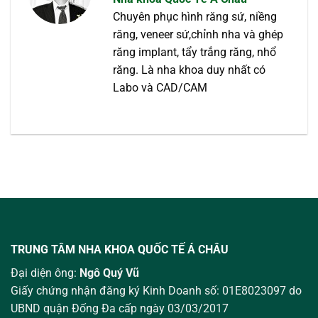
Chuyên phục hình răng sứ, niềng
răng, veneer sứ,chỉnh nha và ghép
răng implant, tẩy trắng răng, nhổ
răng. Là nha khoa duy nhất có
Labo và CAD/CAM
TRUNG TÂM NHA KHOA QUỐC TẾ Á CHÂU
Đại diện ông:
Ngô Quý Vũ
Giấy chứng nhận đăng ký Kinh Doanh số: 01E8023097 do
UBND quận Đống Đa cấp ngày 03/03/2017