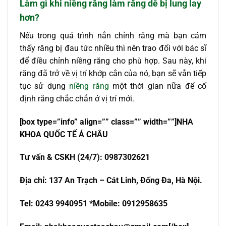
Làm gì khi niềng răng làm răng dễ bị lung lay
hơn?
Nếu trong quá trình nắn chỉnh răng mà bạn cảm
thấy răng bị đau tức nhiều thì nên trao đổi với bác sĩ
để điều chỉnh niềng răng cho phù hợp. Sau này, khi
răng đã trở về vị trí khớp cắn của nó, bạn sẽ vẫn tiếp
tục sử dụng
niềng răng
một thời gian nữa để cố
định răng chắc chắn ở vị trí mới.
[box type=”info” align=”” class=”” width=””]NHA
KHOA QU
Ố
C T
Ế
Á CHÂU
T
ư
v
ấ
n & CSKH (24/7): 0987302621
Đ
ị
a ch
ỉ
: 137 An Tr
ạch – Cát Linh, Đống Đa, Hà Nội.
Tel: 0243 9940951 *Mobile: 0912958635