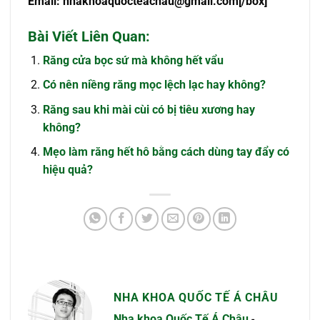
Email:
nhakhoaquocteachau@gmail.com
[/box]
Bài Viết Liên Quan:
Răng cửa bọc sứ mà không hết vẩu
Có nên niềng răng mọc lệch lạc hay không?
Răng sau khi mài cùi có bị tiêu xương hay
không?
Mẹo làm răng hết hô bằng cách dùng tay đẩy có
hiệu quả?
NHA KHOA QUỐC TẾ Á CHÂU
Nha khoa Quốc Tế Á Châu
-